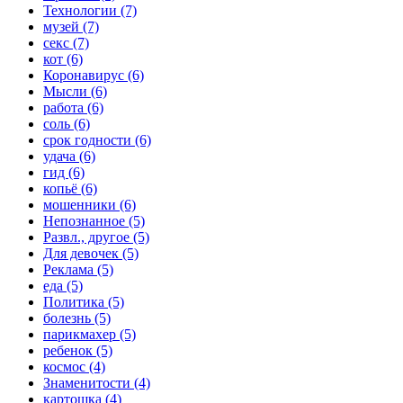
Технологии (7)
музей (7)
секс (7)
кот (6)
Коронавирус (6)
Мысли (6)
работа (6)
соль (6)
срок годности (6)
удача (6)
гид (6)
копьё (6)
мошенники (6)
Непознанное (5)
Развл., другое (5)
Для девочек (5)
Реклама (5)
еда (5)
Политика (5)
болезнь (5)
парикмахер (5)
ребенок (5)
космос (4)
Знаменитости (4)
картошка (4)