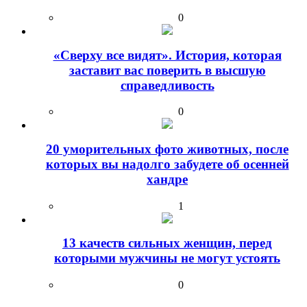
0
«Сверху все видят». История, которая
заставит вас поверить в высшую
справедливость
0
20 уморительных фото животных, после
которых вы надолго забудете об осенней
хандре
1
13 качеств сильных женщин, перед
которыми мужчины не могут устоять
0