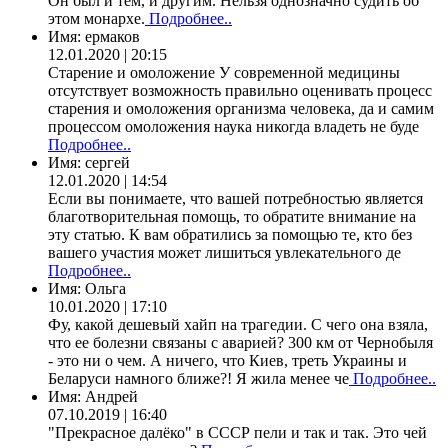
Он был и тем, и другим. Нельзя однозначно судить об
этом монархе.
Подробнее..
Имя:
ермаков
12.01.2020 | 20:15
Старение и омоложение У современной медицины
отсутствует возможность правильно оценивать процесс
старения и омоложения организма человека, да и самим
процессом омоложения наука никогда владеть не буде
Подробнее..
Имя:
сергей
12.01.2020 | 14:54
Если вы понимаете, что вашей потребностью является
благотворительная помощь, то обратите внимание на
эту статью. К вам обратились за помощью те, кто без
вашего участия может лишиться увлекательного де
Подробнее..
Имя:
Ольга
10.01.2020 | 17:10
Фу, какой дешевый хайп на трагедии. С чего она взяла,
что ее болезни связаны с аварией? 300 км от Чернобыля
- это ни о чем. А ничего, что Киев, треть Украины и
Беларуси намного ближе?! Я жила менее че
Подробнее..
Имя:
Андрей
07.10.2019 | 16:40
"Прекрасное далёко" в СССР пели и так и так. Это чей