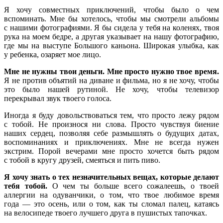
Я хочу совместных приключений, чтобы было о чем
вспоминать. Мне бы хотелось, чтобы мы смотрели альбомы
с нашими фотографиями. Я бы сидела у тебя на коленях, твоя
рука на моем бедре, а другая указывает на нашу фотографию,
где мы на выступе Большого каньона. Широкая улыбка, как
у ребенка, озаряет мое лицо.
Мне не нужны твои деньги. Мне просто нужно твое время.
Я не против объятий на диване и фильма, но я не хочу, чтобы
это было нашей рутиной. Не хочу, чтобы телевизор
перекрывал звук твоего голоса.
Иногда я буду довольствоваться тем, что просто лежу рядом
с тобой. Не произнося ни слова. Просто чувствуя биение
наших сердец, позволяя себе размышлять о будущих датах,
воспоминаниях и приключениях. Мне не всегда нужен
экстрим. Порой вечерами мне просто хочется быть рядом
с тобой в кругу друзей, смеяться и пить пиво.
Я хочу знать о тех незначительных вещах, которые делают
тебя тобой.
О чем ты больше всего сожалеешь, о твоей
аллергии на одуванчики, о том, что твое любимое время
года — это осень, или о том, как ты сломал палец, катаясь
на велосипеде твоего лучшего друга в пушистых тапочках.