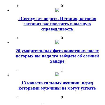
0
«Сверху все видят». История, которая
заставит вас поверить в высшую
справедливость
0
20 уморительных фото животных, после
которых вы надолго забудете об осенней
хандре
1
13 качеств сильных женщин, перед
которыми мужчины не могут устоять
0