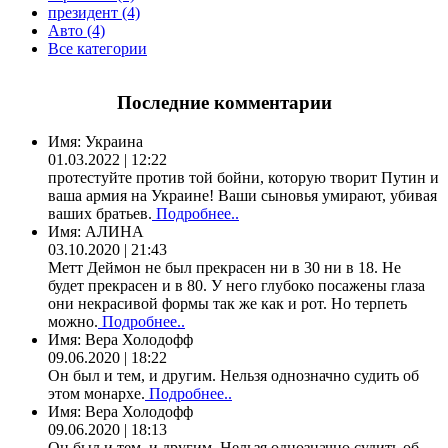
президент (4)
Авто (4)
Все категории
Последние комментарии
Имя:
Украина
01.03.2022 | 12:22
протестуйте против той бойни, которую творит Путин и
ваша армия на Украине! Ваши сыновья умирают, убивая
ваших братьев.
Подробнее..
Имя:
АЛИНА
03.10.2020 | 21:43
Метт Деймон не был прекрасен ни в 30 ни в 18. Не
будет прекрасен и в 80. У него глубоко посажены глаза
они некрасивой формы так же как и рот. Но терпеть
можно.
Подробнее..
Имя:
Вера Холодофф
09.06.2020 | 18:22
Он был и тем, и другим. Нельзя однозначно судить об
этом монархе.
Подробнее..
Имя:
Вера Холодофф
09.06.2020 | 18:13
Он был и тем, и другим. Нельзя однозначно судить об