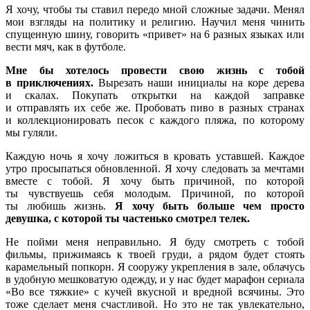
Я хочу, чтобы ты ставил передо мной сложные задачи. Менял
мои взгляды на политику и религию. Научил меня чинить
спущенную шину, говорить «привет» на 6 разных языках или
вести мяч, как в футболе.
Мне бы хотелось провести свою жизнь с тобой
в приключениях.
Вырезать наши инициалы на коре дерева
и скалах. Покупать открытки на каждой заправке
и отправлять их себе же. Пробовать пиво в разных странах
и коллекционировать песок с каждого пляжа, по которому
мы гуляли.
Каждую ночь я хочу ложиться в кровать уставшей. Каждое
утро просыпаться обновленной. Я хочу следовать за мечтами
вместе с тобой. Я хочу быть причиной, по которой
ты чувствуешь себя молодым. Причиной, по которой
ты любишь жизнь.
Я хочу быть больше чем просто
девушка, с которой ты частенько смотрел телек.
Не пойми меня неправильно. Я буду смотреть с тобой
фильмы, прижимаясь к твоей груди, а рядом будет стоять
карамельный попкорн. Я сооружу укрепления в зале, облачусь
в удобную мешковатую одежду, и у нас будет марафон сериала
«Во все тяжкие» с кучей вкусной и вредной всячины. Это
тоже сделает меня счастливой. Но это не так увлекательно,