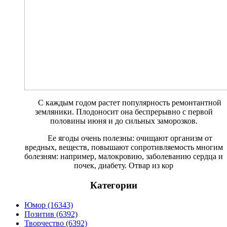
С каждым годом растет попу­лярность ремонтантной
зе­мляники. Плодоносит она беспрерывно с первой
половины июня и до сильных заморозков.
Ее ягоды очень полезны: очища­ют организм от
вредных, веществ, повышают сопротивляемость мно­гим
болезням: например, малокро­вию, заболеванию сердца и
почек, диабету. Отвар из кор
Категории
Юмор (16343)
Позитив (6392)
Творчество (6392)