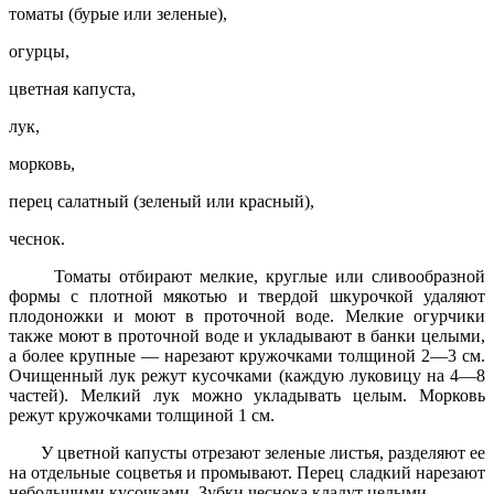
томаты (бурые или зеленые),
огурцы,
цветная капуста,
лук,
морковь,
перец салатный (зеленый или красный),
чеснок.
Томаты отбирают мелкие, круглые или сливообразной
формы с плотной мякотью и твердой шкурочкой удаляют
плодоножки и моют в проточной воде. Мелкие огурчики
также моют в проточной воде и укладывают в банки целыми,
а более крупные — нарезают кружочками толщиной 2—3 см.
Очищенный лук режут кусочками (каждую луковицу на 4—8
частей). Мелкий лук можно укладывать целым. Морковь
режут кружочками толщиной 1 см.
У цветной капусты отрезают зеленые листья, разделяют ее
на отдельные соцветья и промывают. Перец сладкий нарезают
небольшими кусочками. Зубки чеснока кладут целыми.