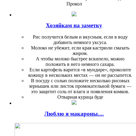
Прокол
Хозяйкам на заметку
Рис получится белым и вкусным, если в воду
добавить немного уксуса.
Молоко не убежит, если края кастрюли смазать
жиром.
А чтобы молоко быстрее вскипело, можно
положить в него немного сахара.
Если картофель варится «в мундире», проколите
кожицу в нескольких местах — он не рас­сыпется.
В посуду с солью положите несколько рисовых
зернышек или листок промокательной бу­маги —
это защитит соль от влаги и появления комков.
Отварная курица буде
Люблю я макароны....