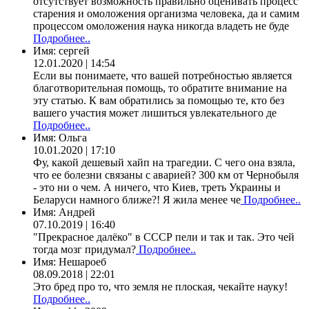
отсутствует возможность правильно оценивать процесс
старения и омоложения организма человека, да и самим
процессом омоложения наука никогда владеть не буде
Подробнее..
Имя:
сергей
12.01.2020 | 14:54
Если вы понимаете, что вашей потребностью является
благотворительная помощь, то обратите внимание на
эту статью. К вам обратились за помощью те, кто без
вашего участия может лишиться увлекательного де
Подробнее..
Имя:
Ольга
10.01.2020 | 17:10
Фу, какой дешевый хайп на трагедии. С чего она взяла,
что ее болезни связаны с аварией? 300 км от Чернобыля
- это ни о чем. А ничего, что Киев, треть Украины и
Беларуси намного ближе?! Я жила менее че
Подробнее..
Имя:
Андрей
07.10.2019 | 16:40
"Прекрасное далёко" в СССР пели и так и так. Это чей
тогда мозг придумал?
Подробнее..
Имя:
Нешароеб
08.09.2018 | 22:01
Это бред про то, что земля не плоская, чекайте науку!
Подробнее..