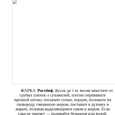
ЖАРКА.
Ростбиф
. Кусок до 1 кг весом зачистите от
грубых пленок л сухожилий, плотно перевяжите
прочной нитью, посыпьте солью, перцем, положите на
сковороду, смазанную жиром, поставьте в ду­ховку и
жарьте, поливая выделяю­щимся соком и жиром. Если
сока не хватает — поливайте бульоном или водой.