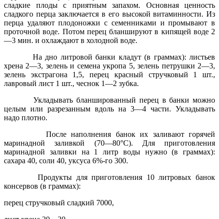
сладкие плоды с приятным запахом. Основная ценность
сладкого перца заключается в его высокой витаминности. Из
перца удаляют плодоножки с семенниками и промывают в
проточной воде. Потом перец бланшируют в кипящей воде 2
—3 мин. и охлаждают в холодной воде.
На дно литровой банки кладут (в граммах): листьев
хрена 2—3, зелень и семена укропа 5, зелень петрушки 2—3,
зелень экстрагона 1,5, перец красный стручковый 1 шт.,
лавровый лист 1 шт., чеснок 1—2 зубка.
Укладывать бланшированный перец в банки можно
целым или разрезанным вдоль на 3—4 части. Укладывать
надо плотно.
После наполнения банок их заливают горячей
маринадной заливкой (70—80°С). Для приготовления
маринадной заливки на 1 литр воды нужно (в граммах):
сахара 40, соли 40, уксуса 6%-го 300.
Продукты для приготовления 10 литровых банок
консервов (в граммах):
перец стручковый сладкий 7000,