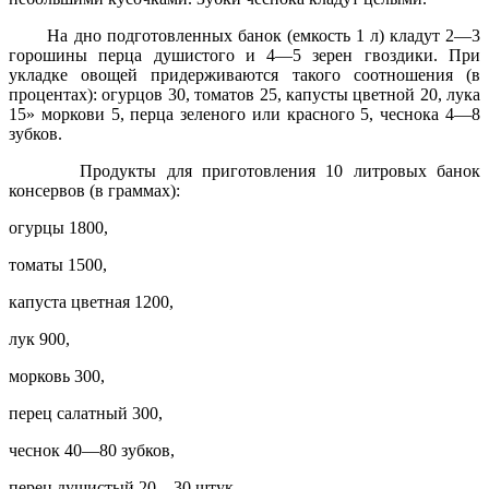
На дно подготовленных банок (емкость 1 л) кладут 2—3
горошины перца душистого и 4—5 зерен гвоздики. При
укладке овощей придерживаются такого соотношения (в
процентах): огурцов 30, томатов 25, капусты цветной 20, лука
15» моркови 5, перца зеленого или красного 5, чеснока 4—8
зубков.
Продукты для приготовления 10 литровых банок
консервов (в граммах):
огурцы 1800,
томаты 1500,
капуста цветная 1200,
лук 900,
морковь 300,
перец салатный 300,
чеснок 40—80 зубков,
перец душистый 20—30 штук,