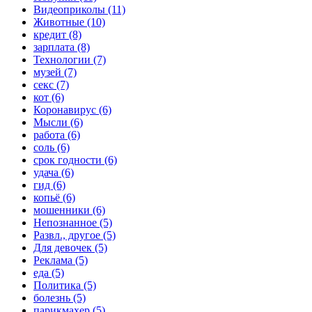
Видеоприколы (11)
Животные (10)
кредит (8)
зарплата (8)
Технологии (7)
музей (7)
секс (7)
кот (6)
Коронавирус (6)
Мысли (6)
работа (6)
соль (6)
срок годности (6)
удача (6)
гид (6)
копьё (6)
мошенники (6)
Непознанное (5)
Развл., другое (5)
Для девочек (5)
Реклама (5)
еда (5)
Политика (5)
болезнь (5)
парикмахер (5)