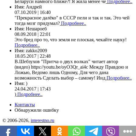
Беларуси намного ближе?! Я жила менее че
Подробнее..
Имя:
Андрей
07.10.2019 | 16:40
"Прекрасное далёко" в СССР пели и так и так. Это чей
тогда мозг придумал?
Подробнее..
Имя:
Нешароеб
08.09.2018 | 22:01
Это бред про то, что земля не плоская, чекайте науку!
Подробнее..
Имя:
zakko2009
18.05.2017 | 22:48
В.Шебзухов "Притча о двух волках" читает автор
(видео) https://youtu.be/oyO3Qr_ai4c Между Правдою и
Ложью, Ведомо лишь Одному, Для чего дана
возможность Сделать выбор – самому! Инд
Подробнее..
Имя:
)
24.04.2017 | 17:43
)
Подробнее..
Контакты
Обнаружили ошибку
© 2006-2026,
interestno.ru