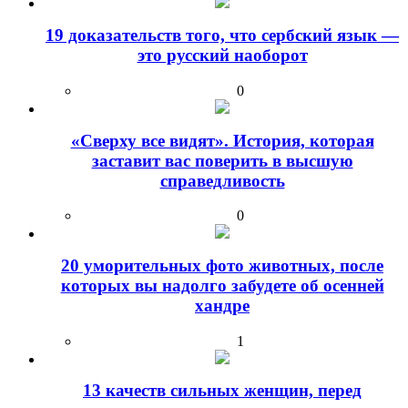
19 доказательств того, что сербский язык —
это русский наоборот
0
«Сверху все видят». История, которая
заставит вас поверить в высшую
справедливость
0
20 уморительных фото животных, после
которых вы надолго забудете об осенней
хандре
1
13 качеств сильных женщин, перед