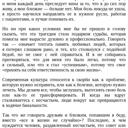
и меня каждый день преследует вина за то, что я до сих пор
живу, а мои близкие — больше нет. Моя боль никуда не ушла,
я просто научился направлять ее в нужное русло, работая
с пациентами, и лучше понимать их.
Но ни при каких условиях мне бы не пришло в голову
сказать, что эта трагедия стала подарком судьбы, которая
помогла мне вырасти духовно и профессионально. Говорить
так — означает топтать память любимых людей, которых
я потерял слишком рано, и тех, кто столкнулся с подобной
бедой, но не смог с ней справиться. И я не собираюсь
притворяться, что для меня это было легко, потому что
я сильный, или что я стал «успешным», потому что смог
«принять на себя ответственность за свою жизнь».
Современная культура относится к скорби как к проблеме,
которую нужно исправить, или как к болезни, которую нужно
лечить. Мы делаем все, чтобы заглушать, вытеснять свою боль
или как-то ее трансформировать. И когда вы вдруг
сталкиваетесь с несчастьем, люди вокруг вас превращаются
в ходячие банальности.
Так что же говорить друзьям и близким, попавшим в беду,
вместо «все в жизни не случайно»? Последнее, в чем
нуждается человек, раздавленный несчастьем, это совет или