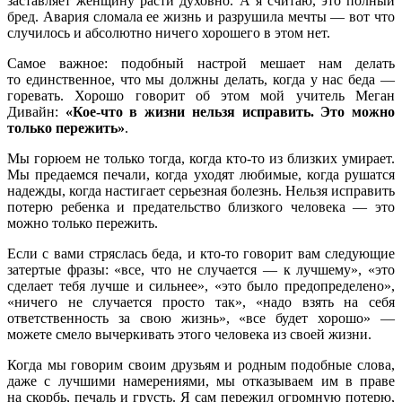
заставляет женщину расти духовно. А я считаю, это полный
бред. Авария сломала ее жизнь и разрушила мечты — вот что
случилось и абсолютно ничего хорошего в этом нет.
Самое важное: подобный настрой мешает нам делать
то единственное, что мы должны делать, когда у нас беда —
горевать. Хорошо говорит об этом мой учитель Меган
Дивайн:
«Кое-что в жизни нельзя исправить. Это можно
только пережить»
.
Мы горюем не только тогда, когда кто-то из близких умирает.
Мы предаемся печали, когда уходят любимые, когда рушатся
надежды, когда настигает серьезная болезнь. Нельзя исправить
потерю ребенка и предательство близкого человека — это
можно только пережить.
Если с вами стряслась беда, и кто-то говорит вам следующие
затертые фразы: «все, что не случается — к лучшему», «это
сделает тебя лучше и сильнее», «это было предопределено»,
«ничего не случается просто так», «надо взять на себя
ответственность за свою жизнь», «все будет хорошо» —
можете смело вычеркивать этого человека из своей жизни.
Когда мы говорим своим друзьям и родным подобные слова,
даже с лучшими намерениями, мы отказываем им в праве
на скорбь, печаль и грусть. Я сам пережил огромную потерю,