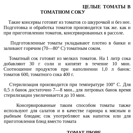
ЦЕЛЫЕ ТОМАТЫ В
ТОМАТНОМ СОКУ
Такие консервы готовят из томатов со шкурочкой и без нее.
Подготовка и обработка томатов производится так же. как и
при приготовлении томатов, консервированных в рассоле.
Подготовленные томаты укладывают плотно в банки и
зали­вают горячим (70—80° С) томатным соком.
Томатный сок готовят из мелких томатов. На 1 литр сока
до­бавляют 30 г соли и кипятят в течение 10 мин.
Соотношение про­дуктов при наполнении 1,0 л банок:
томатов 600, томатного сока 400 г.
Стерилизация производится при температуре 100° С. Для
0,5 л банок достаточно 7—8 мин., для литровых банок время
стерили­зации увеличивается до 10 мин.
Консервированные таким способом томаты также
используют для салатов и в качестве гарнира к мясным и
рыбным блюдам; сок употребляют как напиток или для
приготовления блюд вместо томата
ТОМАТ-ПЮРЕ