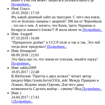
вашего участия может лишиться увлекательного де
Подробнее..
Имя:
Ольга
10.01.2020 | 17:10
Фу, какой дешевый хайп на трагедии. С чего она взяла,
что ее болезни связаны с аварией? 300 км от Чернобыля
- это ни о чем. А ничего, что Киев, треть Украины и
Беларуси намного ближе?! Я жила менее че
Подробнее..
Имя:
Андрей
07.10.2019 | 16:40
"Прекрасное далёко" в СССР пели и так и так. Это чей
тогда мозг придумал?
Подробнее..
Имя:
Нешароеб
08.09.2018 | 22:01
Это бред про то, что земля не плоская, чекайте науку!
Подробнее..
Имя:
zakko2009
18.05.2017 | 22:48
В.Шебзухов "Притча о двух волках" читает автор
(видео) https://youtu.be/oyO3Qr_ai4c Между Правдою и
Ложью, Ведомо лишь Одному, Для чего дана
возможность Сделать выбор – самому! Инд
Подробнее..
Имя:
)
24.04.2017 | 17:43
)
Подробнее..