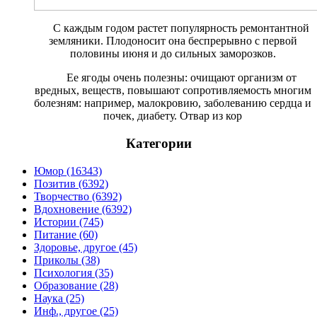
С каждым годом растет попу­лярность ремонтантной
зе­мляники. Плодоносит она беспрерывно с первой
половины июня и до сильных заморозков.
Ее ягоды очень полезны: очища­ют организм от
вредных, веществ, повышают сопротивляемость мно­гим
болезням: например, малокро­вию, заболеванию сердца и
почек, диабету. Отвар из кор
Категории
Юмор (16343)
Позитив (6392)
Творчество (6392)
Вдохновение (6392)
Истории (745)
Питание (60)
Здоровье, другое (45)
Приколы (38)
Психология (35)
Образование (28)
Наука (25)
Инф., другое (25)