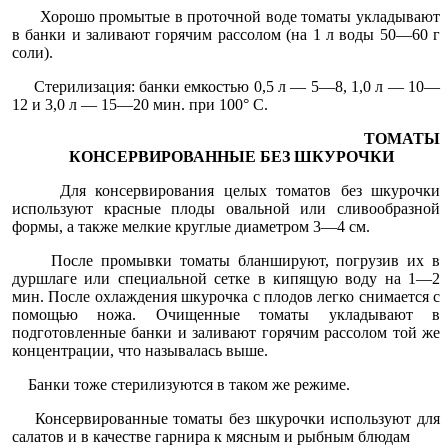
Хорошо промытые в проточной воде томаты укладывают
в бан­ки и заливают горячим рассолом (на 1 л воды 50—60 г
соли).
Стерилизация: банки емкостью 0,5 л — 5—8, 1,0 л — 10—
12 и 3,0 л — 15—20 мин. при 100° С.
ТОМАТЫ
КОНСЕРВИРОВАННЫЕ БЕЗ ШКУРОЧКИ
Для консервирования целых томатов без шкурочки
использу­ют красные плоды овальной или сливообразной
формы, а также мелкие круглые диаметром 3—4 см.
После промывки томаты бланшируют, погрузив их в
дуршлаге или специальной сетке в кипящую воду на 1—2
мин. После охла­ждения шкурочка с плодов легко снимается с
помощью ножа. Очищенные томаты укладывают в
подготовленные банки и зали­вают горячим рассолом той же
концентрации, что называлась выше.
Банки тоже стерилизуются в таком же режиме.
Консервированные томаты без шкурочки используют для
сала­тов и в качестве гарнира к мясным и рыбным блюдам