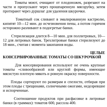
Томаты моют, очищают от плодоножек, разрезают на
части и пропускают через прошпаренную мясорубку, затем
протирают через дуршлаг для удаления шкурочки.
Томатный сок сливают в эмалированную кастрюлю,
кипятят 10—12 мин. до исчезновения пены, а потом горячим
осторожно раз­ливают в подогретые банки.
Стерилизация длится 8—10 мин. для поллитровых, 10—
12 для литровых банок. Трехлитровые банки стерилизуют до
18 мин., считая с момента закипания воды.
ЦЕЛЫЕ
КОНСЕРВИРОВАННЫЕ ТОМАТЫ СО ШКУРОЧКОЙ
Для консервирования используют не очень крупные
томаты «сливообразной или круглой формы, имеющие
мясистую плотную мякоть и ровную окраску поверхности.
Плоды сортируют по размерам и спелости, отбирая при
этом плоды с трещинами, солнечными ожогами, недозревшие
и испор­ченные.
Соотношение продуктов при расфасовке в литровые
банки (в граммах): томатов 600, рассола 400.