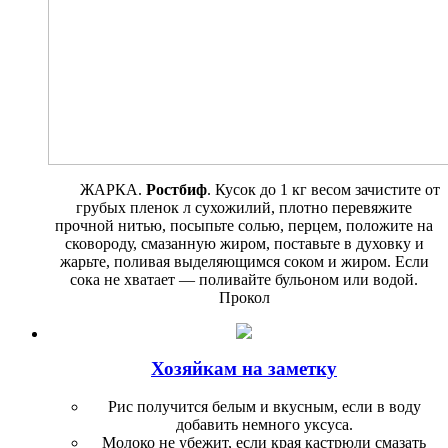
ЖАРКА.
Ростбиф
. Кусок до 1 кг весом зачистите от
грубых пленок л сухожилий, плотно перевяжите
прочной нитью, посыпьте солью, перцем, положите на
сковороду, смазанную жиром, поставьте в ду­ховку и
жарьте, поливая выделяю­щимся соком и жиром. Если
сока не хватает — поливайте бульоном или водой.
Прокол
Хозяйкам на заметку
Рис получится белым и вкусным, если в воду
добавить немного уксуса.
Молоко не убежит, если края кастрюли смазать