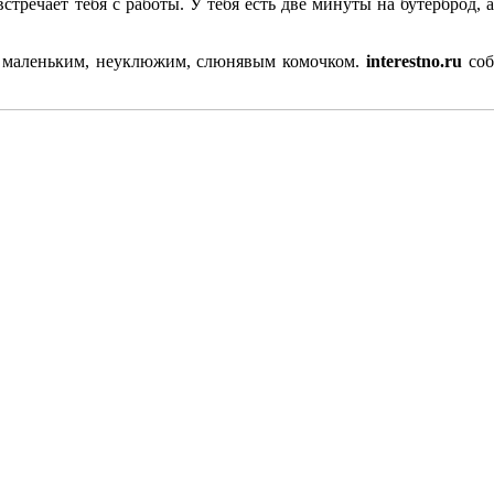
речает тебя с работы. У тебя есть две минуты на бутерброд, а п
ой маленьким, неуклюжим, слюнявым комочком.
interestno.ru
соб