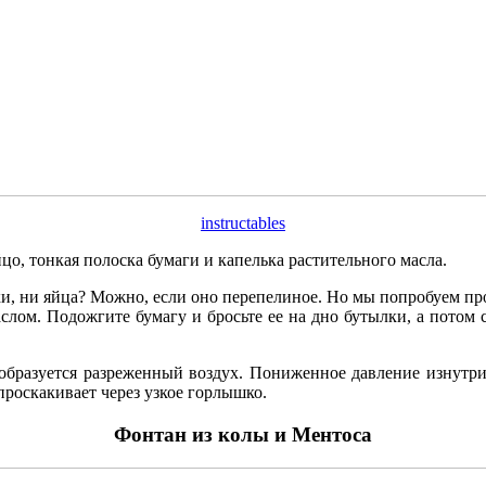
instructables
цо, тонкая полоска бумаги и капелька растительного масла.
ки, ни яйца? Можно, если оно перепелиное. Но мы попробуем про
лом. Подожгите бумагу и бросьте ее на дно бутылки, а потом ср
 образуется разреженный воздух. Пониженное давление изнутр
 проскакивает через узкое горлышко.
Фонтан из колы и Ментоса