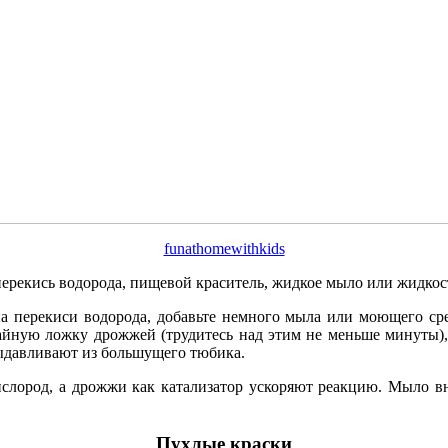
funathomewithkids
перекись водорода, пищевой краситель, жидкое мыло или жидкост
ана перекиси водорода, добавьте немного мыла или моющего ср
йную ложку дрожжей (трудитесь над этим не меньше минуты), а
выдавливают из большущего тюбика.
кислород, а дрожжи как катализатор ускоряют реакцию. Мыло в
Пухлые краски