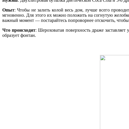
Нужны
: Двухлитровая бутылка диетической Coca Cola и 5-6 др
Опыт
: Чтобы не залить колой весь дом, лучше всего провод
мгновенно. Для этого их можно положить на согнутую желобком
важный момент — постарайтесь попроворнее отскочить, чтобы 
Что происходит
: Шероховатая поверхность драже заставляет 
образует фонтан.