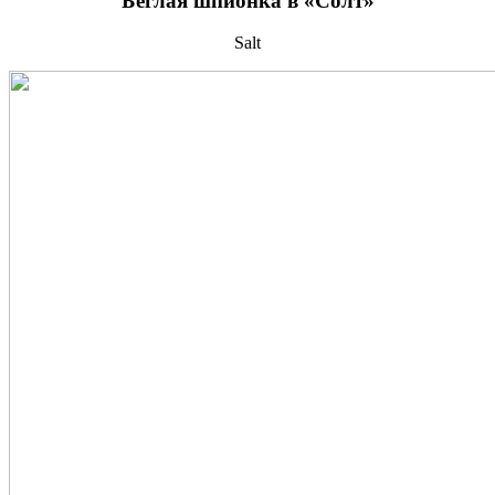
Беглая шпионка в «Солт»
Salt