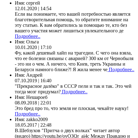
Имя:
сергей
12.01.2020 | 14:54
Если вы понимаете, что вашей потребностью является
благотворительная помощь, то обратите внимание на
эту статью. К вам обратились за помощью те, кто без
вашего участия может лишиться увлекательного де
Подробнее..
Имя:
Ольга
10.01.2020 | 17:10
Фу, какой дешевый хайп на трагедии. С чего она взяла,
что ее болезни связаны с аварией? 300 км от Чернобыля
- это ни о чем. А ничего, что Киев, треть Украины и
Беларуси намного ближе?! Я жила менее че
Подробнее..
Имя:
Андрей
07.10.2019 | 16:40
"Прекрасное далёко" в СССР пели и так и так. Это чей
тогда мозг придумал?
Подробнее..
Имя:
Нешароеб
08.09.2018 | 22:01
Это бред про то, что земля не плоская, чекайте науку!
Подробнее..
Имя:
zakko2009
18.05.2017 | 22:48
В.Шебзухов "Притча о двух волках" читает автор
(видео) https://youtu.be/oyO3Qr_ai4c Между Правдою и