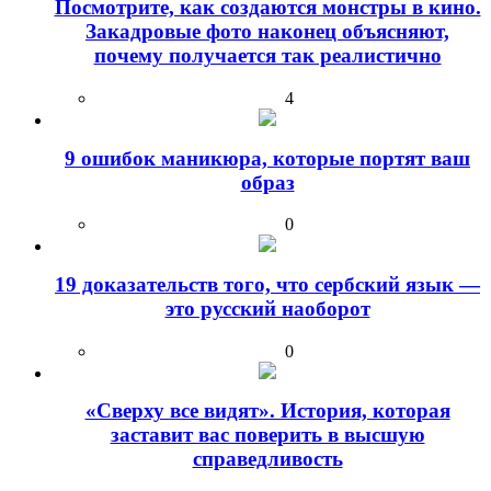
Посмотрите, как создаются монстры в кино.
Закадровые фото наконец объясняют,
почему получается так реалистично
4
9 ошибок маникюра, которые портят ваш
образ
0
19 доказательств того, что сербский язык —
это русский наоборот
0
«Сверху все видят». История, которая
заставит вас поверить в высшую
справедливость