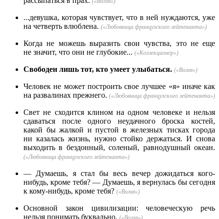
рассыпаться в прах.
(«Волхв»)
...девушка, которая чувствует, что в ней нуждаются, уже
на четверть влюблена.
(«Любовница французского лейтенанта»)
Когда не можешь выразить свои чувства, это не еще
не значит, что они не глубокие...
(«Коллекционер»)
Свободен лишь тот, кто умеет улыбаться.
(«Волхв»)
Человек не может построить свое лучшее «я» иначе как
на развалинах прежнего.
(«Любовница французского лейтенанта»)
Свет не сходится клином на одном человеке и нельзя
сдаваться после одного неудачного броска костей,
какой бы жалкой и пустой в железных тисках города
ни казалась жизнь, нужно стойко держаться. И снова
выходить в бездонный, соленый, равнодушный океан.
(«Любовница французского лейтенанта»)
— Думаешь, я стал бы весь вечер дожидаться кого-
нибудь, кроме тебя? — Думаешь, я вернулась бы сегодня
к кому-нибудь, кроме тебя?
(«Волхв»)
Основной закон цивилизации: человеческую речь
нельзя понимать буквально.
(«Волхв»)