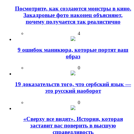
Посмотрите, как создаются монстры в кино.
Закадровые фото наконец объясняют,
почему получается так реалистично
4
9 ошибок маникюра, которые портят ваш
образ
0
19 доказательств того, что сербский язык —
это русский наоборот
0
«Сверху все видят». История, которая
заставит вас поверить в высшую
справедливость