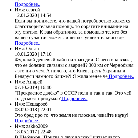
Подробнее..
Имя:
сергей
12.01.2020 | 14:54
Если вы понимаете, что вашей потребностью является
благотворительная помощь, то обратите внимание на
эту статью. К вам обратились за помощью те, кто без
вашего участия может лишиться увлекательного де
Подробнее..
Имя:
Ольга
10.01.2020 | 17:10
Фу, какой дешевый хайп на трагедии. С чего она взяла,
что ее болезни связаны с аварией? 300 км от Чернобыля
- это ни о чем. А ничего, что Киев, треть Украины и
Беларуси намного ближе?! Я жила менее че
Подробнее..
Имя:
Андрей
07.10.2019 | 16:40
"Прекрасное далёко" в СССР пели и так и так. Это чей
тогда мозг придумал?
Подробнее..
Имя:
Нешароеб
08.09.2018 | 22:01
Это бред про то, что земля не плоская, чекайте науку!
Подробнее..
Имя:
zakko2009
18.05.2017 | 22:48
В.Шебзухов "Притча о двух волках" читает автор