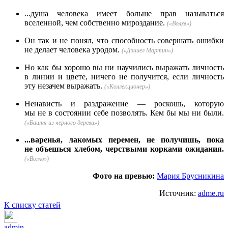
...душа человека имеет больше прав называться
вселенной, чем собственно мироздание.
(«Волхв»)
Он так и не понял, что способность совершать ошибки
не делает человека уродом.
(«Дэниел Мартин»)
Но как бы хорошо вы ни научились выражать личность
в линии и цвете, ничего не получится, если личность
эту незачем выражать.
(«Коллекционер»)
Ненависть и раздражение — роскошь, которую
мы не в состоянии себе позволять. Кем бы мы ни были.
(«Башня из черного дерева»)
...варенья, лакомых перемен, не получишь, пока
не объешься хлебом, черствыми корками ожидания.
(«Волхв»)
Фото на превью:
Мария Брусникина
Источник:
adme.ru
К списку статей
admin