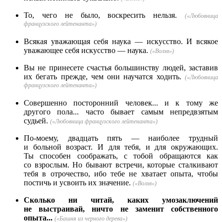
То, чего не было, воскресить нельзя.
(«Любовница
французского лейтенанта»)
Всякая уважающая себя наука — искусство. И всякое
уважающее себя искусство — наука.
(«Волхв»)
Вы не принесете счастья большинству людей, заставив
их бегать прежде, чем они научатся ходить.
(«Любовница
французского лейтенанта»)
Совершенно посторонний человек... и к тому же
другого пола... часто бывает самым непредвзятым
судьей.
(«Любовница французского лейтенанта»)
По-моему, двадцать пять — наиболее трудный
и больной возраст. И для тебя, и для окружающих.
Ты способен соображать, с тобой обращаются как
со взрослым. Но бывают встречи, которые сталкивают
тебя в отрочество, ибо тебе не хватает опыта, чтобы
постичь и усвоить их значение.
(«Волхв»)
Сколько ни читай, каких умозаключений
не выстраивай, ничто не заменит собственного
опыта...
(«Башня из черного дерева»)