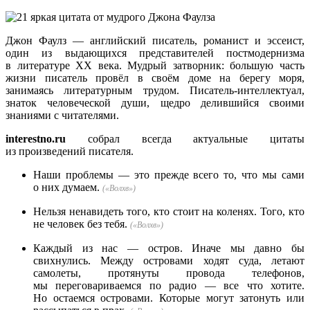
Джон Фаулз — английский писатель, романист и эссеист,
один из выдающихся представителей постмодернизма
в литературе XX века. Мудрый затворник: большую часть
жизни писатель провёл в своём доме на берегу моря,
занимаясь литературным трудом. Писатель-интеллектуал,
знаток человеческой души, щедро делившийся своими
знаниями с читателями.
interestno.ru
собрал всегда актуальные цитаты
из произведений писателя.
Наши проблемы — это прежде всего то, что мы сами
о них думаем.
(«Волхв»)
Нельзя ненавидеть того, кто стоит на коленях. Того, кто
не человек без тебя.
(«Волхв»)
Каждый из нас — остров. Иначе мы давно бы
свихнулись. Между островами ходят суда, летают
самолеты, протянуты провода телефонов,
мы переговариваемся по радио — все что хотите.
Но остаемся островами. Которые могут затонуть или