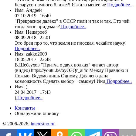
Беларуси намного ближе?! Я жила менее че
Подробнее..
Имя:
Андрей
07.10.2019 | 16:40
"Прекрасное далёко" в СССР пели и так и так. Это чей
тогда мозг придумал?
Подробнее..
Имя:
Нешароеб
08.09.2018 | 22:01
Это бред про то, что земля не плоская, чекайте науку!
Подробнее..
Имя:
zakko2009
18.05.2017 | 22:48
В.Шебзухов "Притча о двух волках" читает автор
(видео) https://youtu.be/oyO3Qr_ai4c Между Правдою и
Ложью, Ведомо лишь Одному, Для чего дана
возможность Сделать выбор – самому! Инд
Подробнее..
Имя:
)
24.04.2017 | 17:43
)
Подробнее..
Контакты
Обнаружили ошибку
© 2006-2026,
interestno.ru