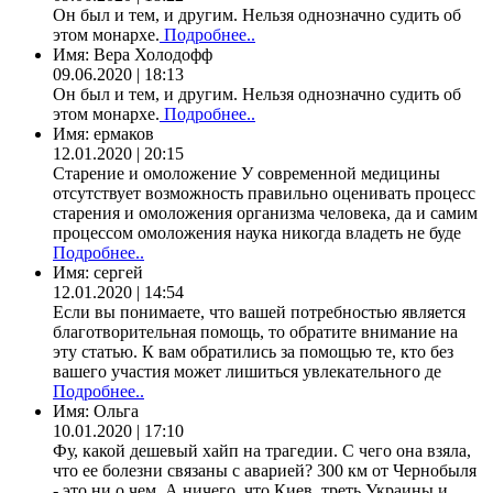
Он был и тем, и другим. Нельзя однозначно судить об
этом монархе.
Подробнее..
Имя:
Вера Холодофф
09.06.2020 | 18:13
Он был и тем, и другим. Нельзя однозначно судить об
этом монархе.
Подробнее..
Имя:
ермаков
12.01.2020 | 20:15
Старение и омоложение У современной медицины
отсутствует возможность правильно оценивать процесс
старения и омоложения организма человека, да и самим
процессом омоложения наука никогда владеть не буде
Подробнее..
Имя:
сергей
12.01.2020 | 14:54
Если вы понимаете, что вашей потребностью является
благотворительная помощь, то обратите внимание на
эту статью. К вам обратились за помощью те, кто без
вашего участия может лишиться увлекательного де
Подробнее..
Имя:
Ольга
10.01.2020 | 17:10
Фу, какой дешевый хайп на трагедии. С чего она взяла,
что ее болезни связаны с аварией? 300 км от Чернобыля
- это ни о чем. А ничего, что Киев, треть Украины и