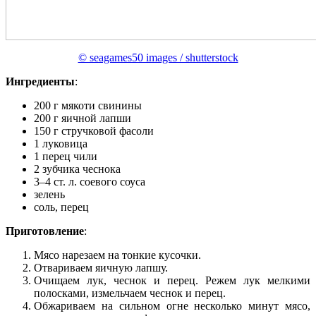
© seagames50 images / shutterstock
Ингредиенты
:
200 г мякоти свинины
200 г яичной лапши
150 г стручковой фасоли
1 луковица
1 перец чили
2 зубчика чеснока
3–4 ст. л. соевого соуса
зелень
соль, перец
Приготовление
:
Мясо нарезаем на тонкие кусочки.
Отвариваем яичную лапшу.
Очищаем лук, чеснок и перец. Режем лук мелкими
полосками, измельчаем чеснок и перец.
Обжариваем на сильном огне несколько минут мясо,