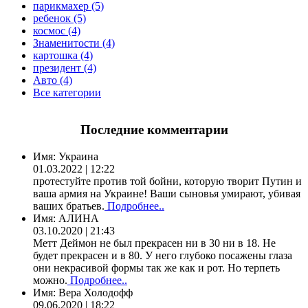
парикмахер (5)
ребенок (5)
космос (4)
Знаменитости (4)
картошка (4)
президент (4)
Авто (4)
Все категории
Последние комментарии
Имя:
Украина
01.03.2022 | 12:22
протестуйте против той бойни, которую творит Путин и
ваша армия на Украине! Ваши сыновья умирают, убивая
ваших братьев.
Подробнее..
Имя:
АЛИНА
03.10.2020 | 21:43
Метт Деймон не был прекрасен ни в 30 ни в 18. Не
будет прекрасен и в 80. У него глубоко посажены глаза
они некрасивой формы так же как и рот. Но терпеть
можно.
Подробнее..
Имя:
Вера Холодофф
09.06.2020 | 18:22