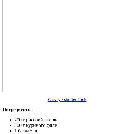
© svry / shutterstock
Ингредиенты
:
200 г рисовой лапши
300 г куриного филе
1 баклажан