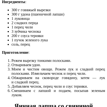
Ингредиенты
:
300 г говяжьей вырезки
300 г удона (пшеничной лапши)
1 луковица
2 сладких перца
1 перец чили
3 зубчика чеснока
200 г соуса терияки
1 пучок зеленого лука
соль, перец
Приготовление
:
Режем вырезку тонкими полосками.
Отвариваем удон.
Моем и чистим овощи. Режем лук и сладкий перец
полосками. Измельчаем чеснок и перец чили.
Обжариваем на сковороде говядину, затем — лук
и сладкий перец.
Добавляем чеснок, перец чили и соус терияки.
Смешиваем с лапшой и подаем, посыпав зеленым
луком.
Яичная лапша со свининой