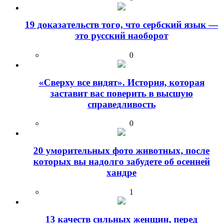
19 доказательств того, что сербский язык —
это русский наоборот
0
«Сверху все видят». История, которая
заставит вас поверить в высшую
справедливость
0
20 уморительных фото животных, после
которых вы надолго забудете об осенней
хандре
1
13 качеств сильных женщин, перед