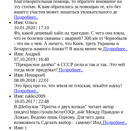
благотворительная помощь, то обратите внимание на
эту статью. К вам обратились за помощью те, кто без
вашего участия может лишиться увлекательного де
Подробнее..
Имя:
Ольга
10.01.2020 | 17:10
Фу, какой дешевый хайп на трагедии. С чего она взяла,
что ее болезни связаны с аварией? 300 км от Чернобыля
- это ни о чем. А ничего, что Киев, треть Украины и
Беларуси намного ближе?! Я жила менее че
Подробнее..
Имя:
Андрей
07.10.2019 | 16:40
"Прекрасное далёко" в СССР пели и так и так. Это чей
тогда мозг придумал?
Подробнее..
Имя:
Нешароеб
08.09.2018 | 22:01
Это бред про то, что земля не плоская, чекайте науку!
Подробнее..
Имя:
zakko2009
18.05.2017 | 22:48
В.Шебзухов "Притча о двух волках" читает автор
(видео) https://youtu.be/oyO3Qr_ai4c Между Правдою и
Ложью, Ведомо лишь Одному, Для чего дана
возможность Сделать выбор – самому! Инд
Подробнее..
Имя:
)