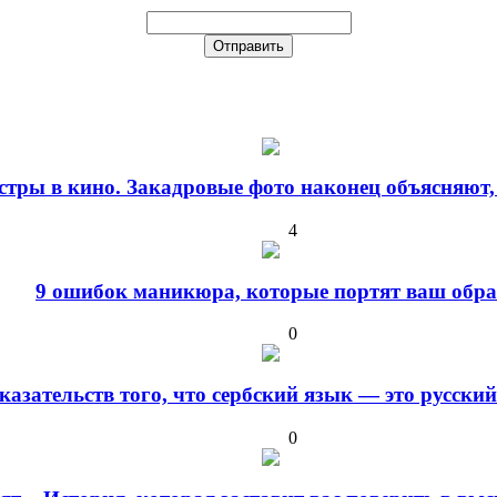
стры в кино. Закадровые фото наконец объясняют,
4
9 ошибок маникюра, которые портят ваш обра
0
оказательств того, что сербский язык — это русски
0