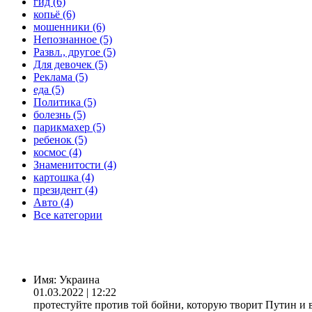
гид (6)
копьё (6)
мошенники (6)
Непознанное (5)
Развл., другое (5)
Для девочек (5)
Реклама (5)
еда (5)
Политика (5)
болезнь (5)
парикмахер (5)
ребенок (5)
космос (4)
Знаменитости (4)
картошка (4)
президент (4)
Авто (4)
Все категории
Имя:
Украина
01.03.2022 | 12:22
протестуйте против той бойни, которую творит Путин и 