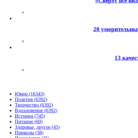
«Сверху все ви
20 уморительных
13 каче
Юмор (16343)
Позитив (6392)
Творчество (6392)
Вдохновение (6392)
Истории (745)
Питание (60)
Здоровье, другое (45)
Приколы (38)