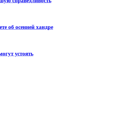
ысшую справедливость
те об осенней хандре
огут устоять