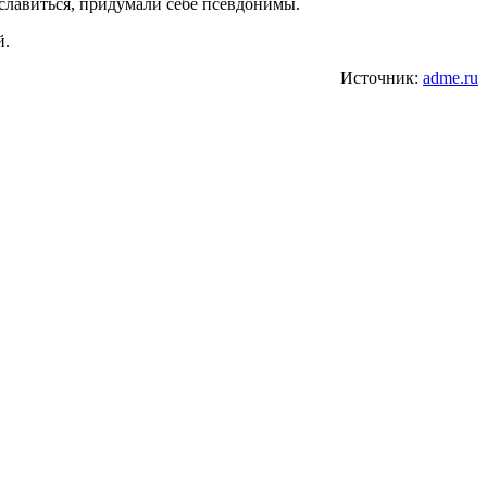
ославиться, придумали себе псевдонимы.
й.
Источник:
adme.ru