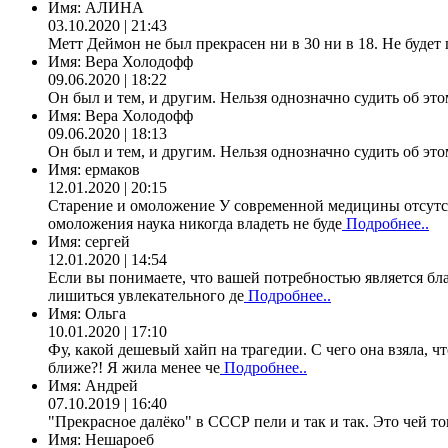
Имя:
АЛИНА
03.10.2020 | 21:43
Метт Деймон не был прекрасен ни в 30 ни в 18. Не будет 
Имя:
Вера Холодофф
09.06.2020 | 18:22
Он был и тем, и другим. Нельзя однозначно судить об это
Имя:
Вера Холодофф
09.06.2020 | 18:13
Он был и тем, и другим. Нельзя однозначно судить об это
Имя:
ермаков
12.01.2020 | 20:15
Старение и омоложение У современной медицины отсутст
омоложения наука никогда владеть не буде
Подробнее..
Имя:
сергей
12.01.2020 | 14:54
Если вы понимаете, что вашей потребностью является бла
лишиться увлекательного де
Подробнее..
Имя:
Ольга
10.01.2020 | 17:10
Фу, какой дешевый хайп на трагедии. С чего она взяла, ч
ближе?! Я жила менее че
Подробнее..
Имя:
Андрей
07.10.2019 | 16:40
"Прекрасное далёко" в СССР пели и так и так. Это чей т
Имя:
Нешароеб