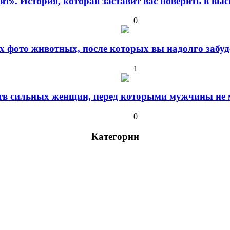
дят». История, которая заставит вас поверить в в
0
 фото животных, после которых вы надолго забуде
1
ств сильных женщин, перед которыми мужчины не м
0
Категории