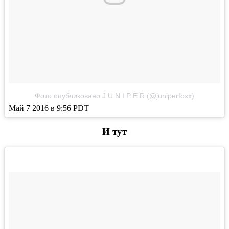
Фото опубликовано J U N I P E R (@juniperfoxx)
Май 7 2016 в 9:56 PDT
И тут