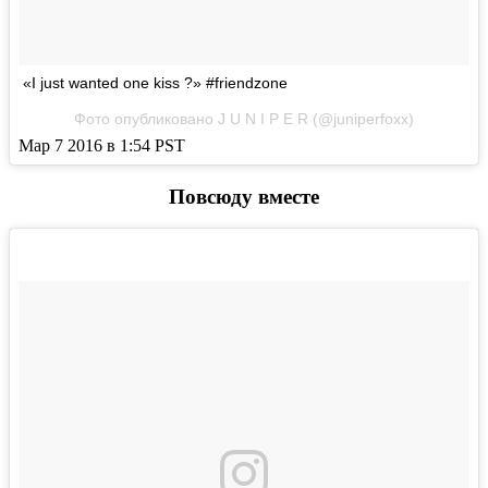
«I just wanted one kiss ?» #friendzone
Фото опубликовано J U N I P E R (@juniperfoxx)
Мар 7 2016 в 1:54 PST
Повсюду вместе