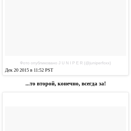
Фото опубликовано J U N I P E R (@juniperfoxx)
Дек 20 2015 в 11:52 PST
...то второй, конечно, всегда за!