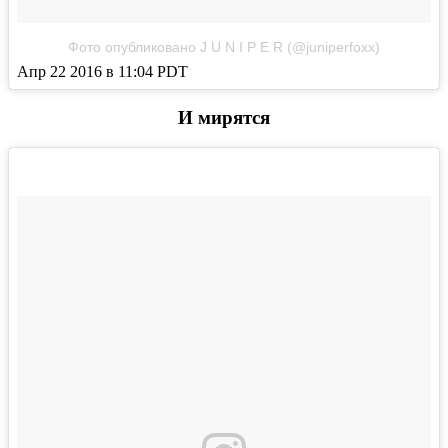
Фото опубликовано J U N I P E R (@juniperfoxx)
Апр 22 2016 в 11:04 PDT
И мирятся