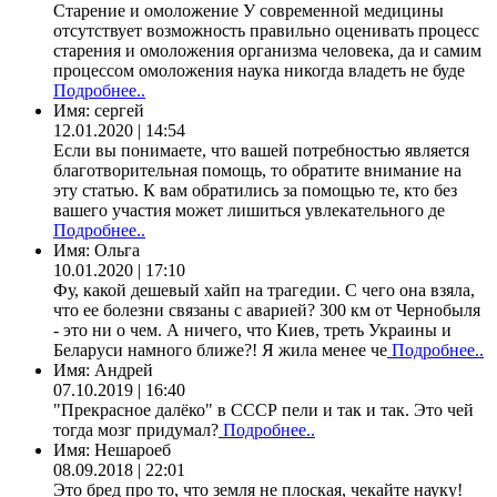
Старение и омоложение У современной медицины
отсутствует возможность правильно оценивать процесс
старения и омоложения организма человека, да и самим
процессом омоложения наука никогда владеть не буде
Подробнее..
Имя:
сергей
12.01.2020 | 14:54
Если вы понимаете, что вашей потребностью является
благотворительная помощь, то обратите внимание на
эту статью. К вам обратились за помощью те, кто без
вашего участия может лишиться увлекательного де
Подробнее..
Имя:
Ольга
10.01.2020 | 17:10
Фу, какой дешевый хайп на трагедии. С чего она взяла,
что ее болезни связаны с аварией? 300 км от Чернобыля
- это ни о чем. А ничего, что Киев, треть Украины и
Беларуси намного ближе?! Я жила менее че
Подробнее..
Имя:
Андрей
07.10.2019 | 16:40
"Прекрасное далёко" в СССР пели и так и так. Это чей
тогда мозг придумал?
Подробнее..
Имя:
Нешароеб
08.09.2018 | 22:01
Это бред про то, что земля не плоская, чекайте науку!