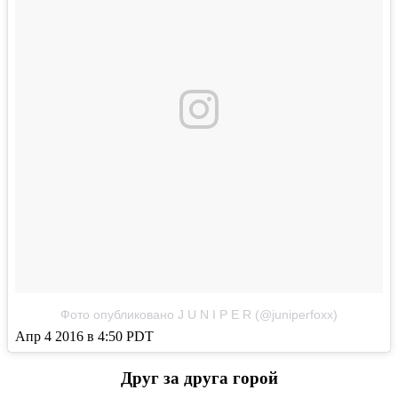
Фото опубликовано J U N I P E R (@juniperfoxx)
Апр 4 2016 в 4:50 PDT
Друг за друга горой