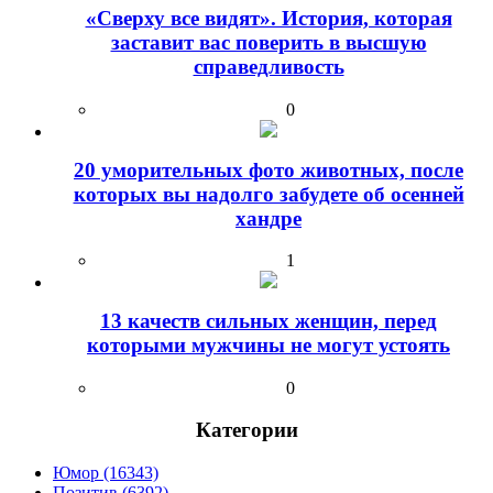
«Сверху все видят». История, которая
заставит вас поверить в высшую
справедливость
0
20 уморительных фото животных, после
которых вы надолго забудете об осенней
хандре
1
13 качеств сильных женщин, перед
которыми мужчины не могут устоять
0
Категории
Юмор (16343)
Позитив (6392)