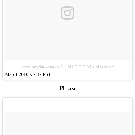
Фото опубликовано J U N I P E R (@juniperfoxx)
Мар 1 2016 в 7:37 PST
И там