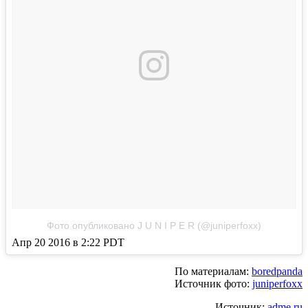
Фото опубликовано J U N I P E R (@juniperfoxx)
Апр 20 2016 в 2:22 PDT
По материалам:
boredpanda
Источник фото:
juniperfoxx
Источник:
adme.ru