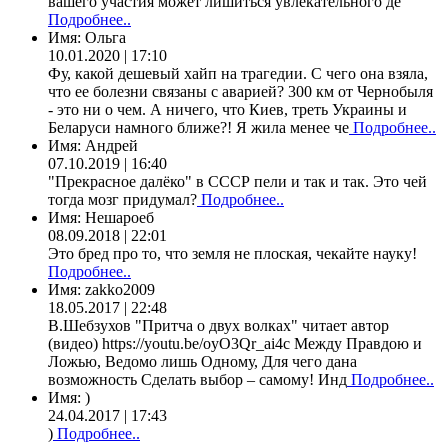
вашего участия может лишиться увлекательного де
Подробнее..
Имя:
Ольга
10.01.2020 | 17:10
Фу, какой дешевый хайп на трагедии. С чего она взяла,
что ее болезни связаны с аварией? 300 км от Чернобыля
- это ни о чем. А ничего, что Киев, треть Украины и
Беларуси намного ближе?! Я жила менее че
Подробнее..
Имя:
Андрей
07.10.2019 | 16:40
"Прекрасное далёко" в СССР пели и так и так. Это чей
тогда мозг придумал?
Подробнее..
Имя:
Нешароеб
08.09.2018 | 22:01
Это бред про то, что земля не плоская, чекайте науку!
Подробнее..
Имя:
zakko2009
18.05.2017 | 22:48
В.Шебзухов "Притча о двух волках" читает автор
(видео) https://youtu.be/oyO3Qr_ai4c Между Правдою и
Ложью, Ведомо лишь Одному, Для чего дана
возможность Сделать выбор – самому! Инд
Подробнее..
Имя:
)
24.04.2017 | 17:43
)
Подробнее..