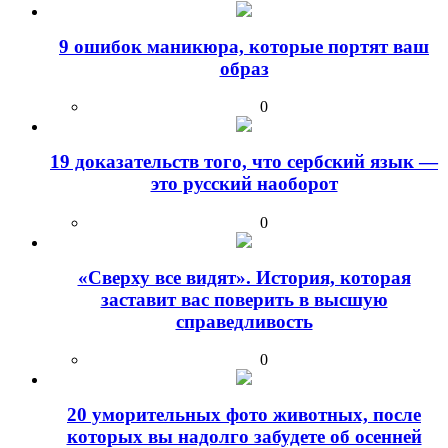
9 ошибок маникюра, которые портят ваш
образ
0
19 доказательств того, что сербский язык —
это русский наоборот
0
«Сверху все видят». История, которая
заставит вас поверить в высшую
справедливость
0
20 уморительных фото животных, после
которых вы надолго забудете об осенней