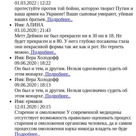
01.03.2022 | 12:22
протестуйте против той бойни, которую творит Путин и
ваша армия на Украине! Ваши сыновья умирают, убивая
ваших братьев.
Подробнее..
Имя:
АЛИНА
03.10.2020 | 21:43
Метт Деймон не был прекрасен ни в 30 ни в 18. Не
будет прекрасен и в 80. У него глубоко посажены глаза
они некрасивой формы так же как и рот. Но терпеть
можно.
Подробнее..
Имя:
Вера Холодофф
09.06.2020 | 18:22
Он был и тем, и другим. Нельзя однозначно судить об
этом монархе.
Подробнее..
Имя:
Вера Холодофф
09.06.2020 | 18:13
Он был и тем, и другим. Нельзя однозначно судить об
этом монархе.
Подробнее..
Имя:
ермаков
12.01.2020 | 20:15
Старение и омоложение У современной медицины
отсутствует возможность правильно оценивать процесс
старения и омоложения организма человека, да и самим
процессом омоложения наука никогда владеть не буде
Подробнее..