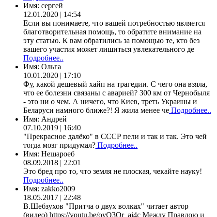
Имя:
сергей
12.01.2020 | 14:54
Если вы понимаете, что вашей потребностью является
благотворительная помощь, то обратите внимание на
эту статью. К вам обратились за помощью те, кто без
вашего участия может лишиться увлекательного де
Подробнее..
Имя:
Ольга
10.01.2020 | 17:10
Фу, какой дешевый хайп на трагедии. С чего она взяла,
что ее болезни связаны с аварией? 300 км от Чернобыля
- это ни о чем. А ничего, что Киев, треть Украины и
Беларуси намного ближе?! Я жила менее че
Подробнее..
Имя:
Андрей
07.10.2019 | 16:40
"Прекрасное далёко" в СССР пели и так и так. Это чей
тогда мозг придумал?
Подробнее..
Имя:
Нешароеб
08.09.2018 | 22:01
Это бред про то, что земля не плоская, чекайте науку!
Подробнее..
Имя:
zakko2009
18.05.2017 | 22:48
В.Шебзухов "Притча о двух волках" читает автор
(видео) https://youtu.be/oyO3Qr_ai4c Между Правдою и