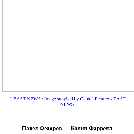
© EAST NEWS
/
Image supplied by Capital Pictures / EAST
NEWS
Павел Федоров — Колин Фаррелл