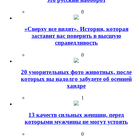
0
«Сверху все видят». История, которая
заставит вас поверить в высшую
справедливость
0
20 уморительных фото животных, после
которых вы надолго забудете об осенней
хандре
1
13 качеств сильных женщин, перед
которыми мужчины не могут устоять
0