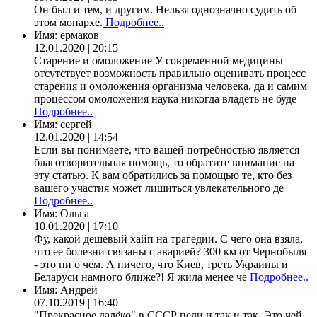
Он был и тем, и другим. Нельзя однозначно судить об
этом монархе.
Подробнее..
Имя:
ермаков
12.01.2020 | 20:15
Старение и омоложение У современной медицины
отсутствует возможность правильно оценивать процесс
старения и омоложения организма человека, да и самим
процессом омоложения наука никогда владеть не буде
Подробнее..
Имя:
сергей
12.01.2020 | 14:54
Если вы понимаете, что вашей потребностью является
благотворительная помощь, то обратите внимание на
эту статью. К вам обратились за помощью те, кто без
вашего участия может лишиться увлекательного де
Подробнее..
Имя:
Ольга
10.01.2020 | 17:10
Фу, какой дешевый хайп на трагедии. С чего она взяла,
что ее болезни связаны с аварией? 300 км от Чернобыля
- это ни о чем. А ничего, что Киев, треть Украины и
Беларуси намного ближе?! Я жила менее че
Подробнее..
Имя:
Андрей
07.10.2019 | 16:40
"Прекрасное далёко" в СССР пели и так и так. Это чей