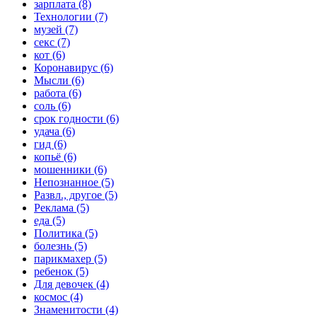
зарплата (8)
Технологии (7)
музей (7)
секс (7)
кот (6)
Коронавирус (6)
Мысли (6)
работа (6)
соль (6)
срок годности (6)
удача (6)
гид (6)
копьё (6)
мошенники (6)
Непознанное (5)
Развл., другое (5)
Реклама (5)
еда (5)
Политика (5)
болезнь (5)
парикмахер (5)
ребенок (5)
Для девочек (4)
космос (4)
Знаменитости (4)