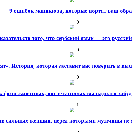
9 ошибок маникюра, которые портят ваш обра
0
оказательств того, что сербский язык — это русски
0
дят». История, которая заставит вас поверить в в
0
 фото животных, после которых вы надолго забуде
1
ств сильных женщин, перед которыми мужчины не м