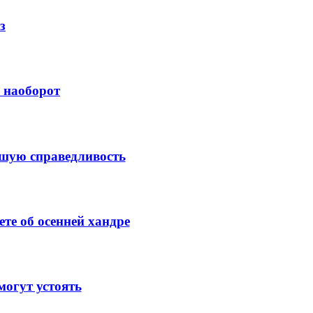
з
й наоборот
ысшую справедливость
те об осенней хандре
огут устоять