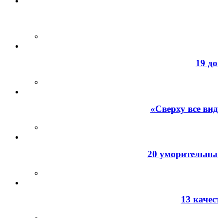
19 д
«Сверху все ви
20 уморительных
13 каче