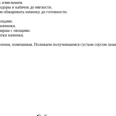
 измельчаем.
идоры и кабачок до мягкости.
м обжаривать начинку до готовности.
ницами.
 начинки.
фарша с овощами.
атки начинки.
пения, помешивая. Поливаем получившимся густым соусом лаза