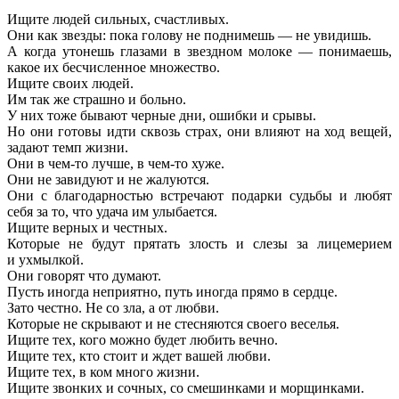
Ищите людей сильных, счастливых.
Они как звезды: пока голову не поднимешь — не увидишь.
А когда утонешь глазами в звездном молоке — понимаешь,
какое их бесчисленное множество.
Ищите своих людей.
Им так же страшно и больно.
У них тоже бывают черные дни, ошибки и срывы.
Но они готовы идти сквозь страх, они влияют на ход вещей,
задают темп жизни.
Они в чем-то лучше, в чем-то хуже.
Они не завидуют и не жалуются.
Они с благодарностью встречают подарки судьбы и любят
себя за то, что удача им улыбается.
Ищите верных и честных.
Которые не будут прятать злость и слезы за лицемерием
и ухмылкой.
Они говорят что думают.
Пусть иногда неприятно, путь иногда прямо в сердце.
Зато честно. Не со зла, а от любви.
Которые не скрывают и не стесняются своего веселья.
Ищите тех, кого можно будет любить вечно.
Ищите тех, кто стоит и ждет вашей любви.
Ищите тех, в ком много жизни.
Ищите звонких и сочных, со смешинками и морщинками.