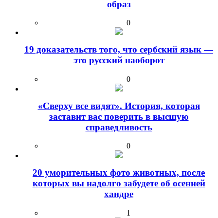
образ
0
19 доказательств того, что сербский язык —
это русский наоборот
0
«Сверху все видят». История, которая
заставит вас поверить в высшую
справедливость
0
20 уморительных фото животных, после
которых вы надолго забудете об осенней
хандре
1