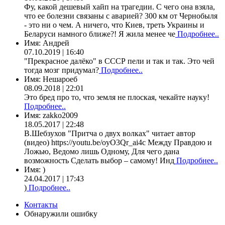
Фу, какой дешевый хайп на трагедии. С чего она взяла,
что ее болезни связаны с аварией? 300 км от Чернобыля
- это ни о чем. А ничего, что Киев, треть Украины и
Беларуси намного ближе?! Я жила менее че
Подробнее..
Имя:
Андрей
07.10.2019 | 16:40
"Прекрасное далёко" в СССР пели и так и так. Это чей
тогда мозг придумал?
Подробнее..
Имя:
Нешароеб
08.09.2018 | 22:01
Это бред про то, что земля не плоская, чекайте науку!
Подробнее..
Имя:
zakko2009
18.05.2017 | 22:48
В.Шебзухов "Притча о двух волках" читает автор
(видео) https://youtu.be/oyO3Qr_ai4c Между Правдою и
Ложью, Ведомо лишь Одному, Для чего дана
возможность Сделать выбор – самому! Инд
Подробнее..
Имя:
)
24.04.2017 | 17:43
)
Подробнее..
Контакты
Обнаружили ошибку