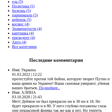
еда (5)
Политика (5)
болезнь (5)
парикмахер (5)
ребенок (5)
космос (4)
Знаменитости (4)
картошка (4)
президент (4)
Авто (4)
Все категории
Последние комментарии
Имя:
Украина
01.03.2022 | 12:22
протестуйте против той бойни, которую творит Путин и
ваша армия на Украине! Ваши сыновья умирают, убивая
ваших братьев.
Подробнее..
Имя:
АЛИНА
03.10.2020 | 21:43
Метт Деймон не был прекрасен ни в 30 ни в 18. Не
будет прекрасен и в 80. У него глубоко посажены глаза
они некрасивой формы так же как и рот. Но терпеть