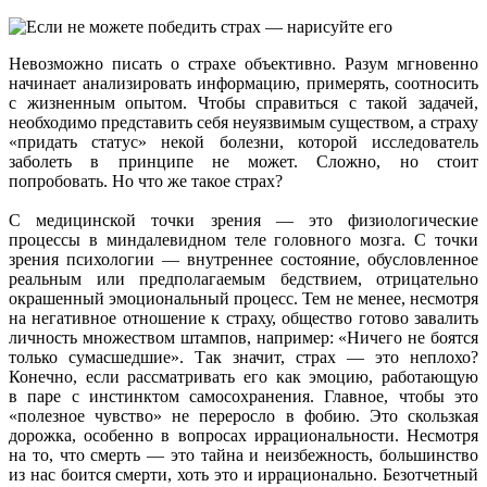
Невозможно писать о страхе объективно. Разум мгновенно
начинает анализировать информацию, примерять, соотносить
с жизненным опытом. Чтобы справиться с такой задачей,
необходимо представить себя неуязвимым существом, а страху
«придать статус» некой болезни, которой исследователь
заболеть в принципе не может. Сложно, но стоит
попробовать. Но что же такое страх?
С медицинской точки зрения — это физиологические
процессы в миндалевидном теле головного мозга. С точки
зрения психологии — внутреннее состояние, обусловленное
реальным или предполагаемым бедствием, отрицательно
окрашенный эмоциональный процесс. Тем не менее, несмотря
на негативное отношение к страху, общество готово завалить
личность множеством штампов, например: «Ничего не боятся
только сумасшедшие». Так значит, страх — это неплохо?
Конечно, если рассматривать его как эмоцию, работающую
в паре с инстинктом самосохранения. Главное, чтобы это
«полезное чувство» не переросло в фобию. Это скользкая
дорожка, особенно в вопросах иррациональности. Несмотря
на то, что смерть — это тайна и неизбежность, большинство
из нас боится смерти, хоть это и иррационально. Безотчетный