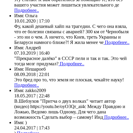
вашего участия может лишиться увлекательного де
Подробнее..
Имя:
Ольга
10.01.2020 | 17:10
Фу, какой дешевый хайп на трагедии. С чего она взяла,
что ее болезни связаны с аварией? 300 км от Чернобыля
- это ни о чем. А ничего, что Киев, треть Украины и
Беларуси намного ближе?! Я жила менее че
Подробнее..
Имя:
Андрей
07.10.2019 | 16:40
"Прекрасное далёко" в СССР пели и так и так. Это чей
тогда мозг придумал?
Подробнее..
Имя:
Нешароеб
08.09.2018 | 22:01
Это бред про то, что земля не плоская, чекайте науку!
Подробнее..
Имя:
zakko2009
18.05.2017 | 22:48
В.Шебзухов "Притча о двух волках" читает автор
(видео) https://youtu.be/oyO3Qr_ai4c Между Правдою и
Ложью, Ведомо лишь Одному, Для чего дана
возможность Сделать выбор – самому! Инд
Подробнее..
Имя:
)
24.04.2017 | 17:43