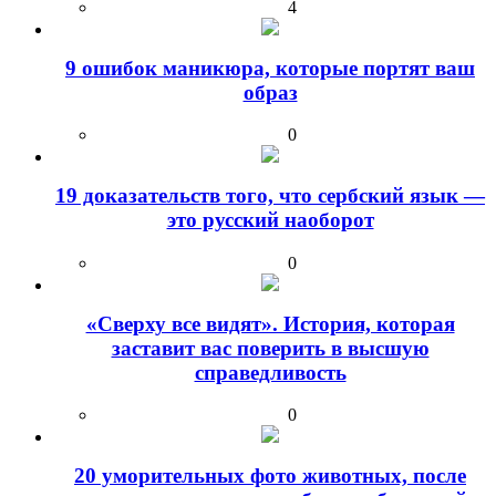
4
9 ошибок маникюра, которые портят ваш
образ
0
19 доказательств того, что сербский язык —
это русский наоборот
0
«Сверху все видят». История, которая
заставит вас поверить в высшую
справедливость
0
20 уморительных фото животных, после