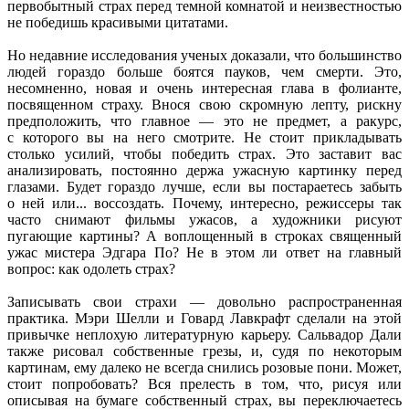
первобытный страх перед темной комнатой и неизвестностью
не победишь красивыми цитатами.
Но недавние исследования ученых доказали, что большинство
людей гораздо больше боятся пауков, чем смерти. Это,
несомненно, новая и очень интересная глава в фолианте,
посвященном страху. Внося свою скромную лепту, рискну
предположить, что главное — это не предмет, а ракурс,
с которого вы на него смотрите. Не стоит прикладывать
столько усилий, чтобы победить страх. Это заставит вас
анализировать, постоянно держа ужасную картинку перед
глазами. Будет гораздо лучше, если вы постараетесь забыть
о ней или... воссоздать. Почему, интересно, режиссеры так
часто снимают фильмы ужасов, а художники рисуют
пугающие картины? А воплощенный в строках священный
ужас мистера Эдгара По? Не в этом ли ответ на главный
вопрос: как одолеть страх?
Записывать свои страхи — довольно распространенная
практика. Мэри Шелли и Говард Лавкрафт сделали на этой
привычке неплохую литературную карьеру. Сальвадор Дали
также рисовал собственные грезы, и, судя по некоторым
картинам, ему далеко не всегда снились розовые пони. Может,
стоит попробовать? Вся прелесть в том, что, рисуя или
описывая на бумаге собственный страх, вы переключаетесь