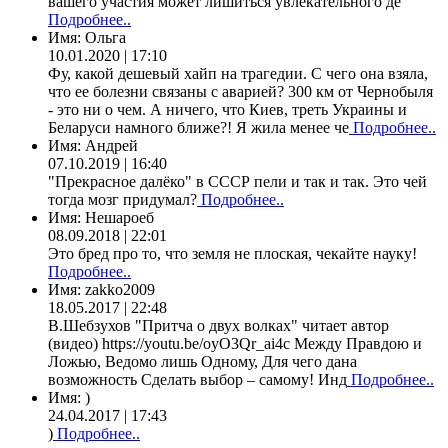
вашего участия может лишиться увлекательного де
Подробнее..
Имя:
Ольга
10.01.2020 | 17:10
Фу, какой дешевый хайп на трагедии. С чего она взяла,
что ее болезни связаны с аварией? 300 км от Чернобыля
- это ни о чем. А ничего, что Киев, треть Украины и
Беларуси намного ближе?! Я жила менее че
Подробнее..
Имя:
Андрей
07.10.2019 | 16:40
"Прекрасное далёко" в СССР пели и так и так. Это чей
тогда мозг придумал?
Подробнее..
Имя:
Нешароеб
08.09.2018 | 22:01
Это бред про то, что земля не плоская, чекайте науку!
Подробнее..
Имя:
zakko2009
18.05.2017 | 22:48
В.Шебзухов "Притча о двух волках" читает автор
(видео) https://youtu.be/oyO3Qr_ai4c Между Правдою и
Ложью, Ведомо лишь Одному, Для чего дана
возможность Сделать выбор – самому! Инд
Подробнее..
Имя:
)
24.04.2017 | 17:43
)
Подробнее..