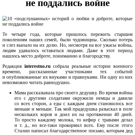
не поддались войне
Те четыре года, которые пришлось пережить старшим
поколениям наших семей, были чудовищны. Сколько потерь
и слез выпало на их долю. Но, несмотря на все ужасы войны,
людям удавалось оставаться людьми. Даже в этот период
нашлось место доброте, пониманию и благородству.
Редакция
interestno.ru
собрала реальные истории военного
времени, рассказанные участниками тех событий
и опубликованные их внуками и правнуками. Ни одну из них
невозможно читать равнодушно.
Мама рассказывала про своего дедушку. Во время войны
его с другими солдатами окружили немцы и давили
со всех сторон, а еды с каждым днем становилось все
меньше и меньше. Так мой прадедушка разыскал в поле
нескольких коров и доил их на протяжении 40 дней.
То просто каждому молока, то кефир с травами делал
и т. д., но все-таки прокормил всех. Ему после этого
Сталин написал благодарственное письмо, которым дед