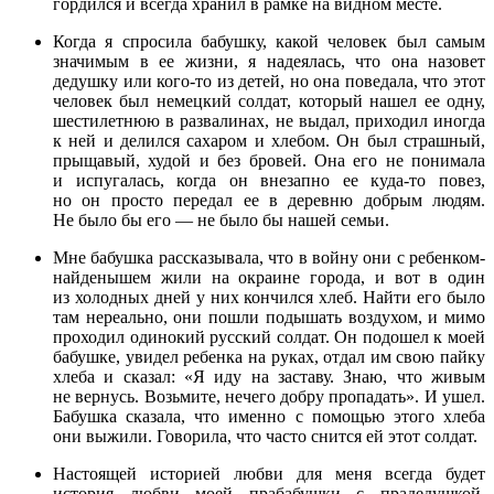
гордился и всегда хранил в рамке на видном месте.
Когда я спросила бабушку, какой человек был самым
значимым в ее жизни, я надеялась, что она назовет
дедушку или кого-то из детей, но она поведала, что этот
человек был немецкий солдат, который нашел ее одну,
шестилетнюю в развалинах, не выдал, приходил иногда
к ней и делился сахаром и хлебом. Он был страшный,
прыщавый, худой и без бровей. Она его не понимала
и испугалась, когда он внезапно ее куда-то повез,
но он просто передал ее в деревню добрым людям.
Не было бы его — не было бы нашей семьи.
Мне бабушка рассказывала, что в войну они с ребенком-
найденышем жили на окраине города, и вот в один
из холодных дней у них кончился хлеб. Найти его было
там нереально, они пошли подышать воздухом, и мимо
проходил одинокий русский солдат. Он подошел к моей
бабушке, увидел ребенка на руках, отдал им свою пайку
хлеба и сказал: «Я иду на заставу. Знаю, что живым
не вернусь. Возьмите, нечего добру пропадать». И ушел.
Бабушка сказала, что именно с помощью этого хлеба
они выжили. Говорила, что часто снится ей этот солдат.
Настоящей историей любви для меня всегда будет
история любви моей прабабушки с прадедушкой.