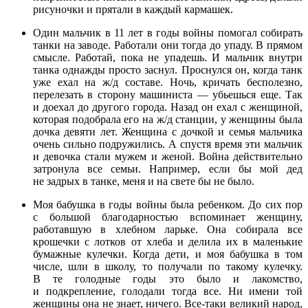
рисуночки и прятали в каждый кармашек.
Один мальчик в 11 лет в годы войны помогал собирать
танки на заводе. Работали они тогда до упаду. В прямом
смысле. Работай, пока не упадешь. И мальчик внутри
танка однажды просто заснул. Проснулся он, когда танк
уже ехал на ж/д составе. Ночь, кричать бесполезно,
перелезать в сторону машиниста — убьешься еще. Так
и доехал до другого города. Назад он ехал с женщиной,
которая подобрала его на ж/д станции, у женщины была
дочка девяти лет. Женщина с дочкой и семья мальчика
очень сильно подружились. А спустя время эти мальчик
и девочка стали мужем и женой. Война действительно
затронула все семьи. Например, если бы мой дед
не задрых в танке, меня и на свете бы не было.
Моя бабушка в годы войны была ребенком. До сих пор
с большой благодарностью вспоминает женщину,
работавшую в хлебном ларьке. Она собирала все
крошечки с лотков от хлеба и делила их в маленькие
бумажные кулечки. Когда дети, и моя бабушка в том
числе, шли в школу, то получали по такому кулечку.
В те голодные годы это было и лакомство,
и подкрепление, голодали тогда все. Ни имени той
женщины она не знает, ничего. Все-таки великий народ,