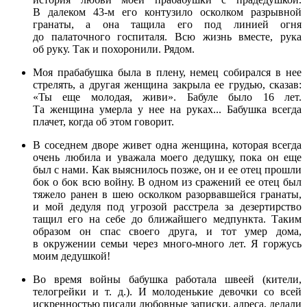
В далеком 43-м его контузило осколком разрывной
гранаты, а она тащила его под линией огня
до палаточного госпиталя. Всю жизнь вместе, рука
об руку. Так и похоронили. Рядом.
Моя прабабушка была в плену, немец собирался в нее
стрелять, а другая женщина закрыла ее грудью, сказав:
«Ты еще молодая, живи». Бабуле было 16 лет.
Та женщина умерла у нее на руках... Бабушка всегда
плачет, когда об этом говорит.
В соседнем дворе живет одна женщина, которая всегда
очень любила и уважала моего дедушку, пока он еще
был с нами. Как выяснилось позже, он и ее отец прошли
бок о бок всю войну. В одном из сражений ее отец был
тяжело ранен в шею осколком разорвавшейся гранаты,
и мой дедуля под угрозой расстрела за дезертирство
тащил его на себе до ближайшего медпункта. Таким
образом он спас своего друга, и тот умер дома,
в окружении семьи через много-много лет. Я горжусь
моим дедушкой!
Во время войны бабушка работала швеей (кители,
телогрейки и т. д.). И молоденькие девочки со всей
искренностью писали любовные записки, адреса, делали