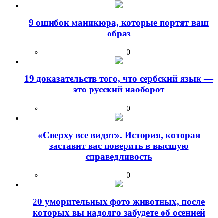
9 ошибок маникюра, которые портят ваш
образ
0
19 доказательств того, что сербский язык —
это русский наоборот
0
«Сверху все видят». История, которая
заставит вас поверить в высшую
справедливость
0
20 уморительных фото животных, после
которых вы надолго забудете об осенней