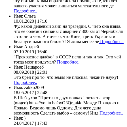
эту статью. К вам обратились за помощью те, кто без
вашего участия может лишиться увлекательного де
Подробнее..
Имя:
Ольга
10.01.2020 | 17:10
Фу, какой дешевый хайп на трагедии. С чего она взяла,
что ее болезни связаны с аварией? 300 км от Чернобыля
- это ни о чем. А ничего, что Киев, треть Украины и
Беларуси намного ближе?! Я жила менее че
Подробнее..
Имя:
Андрей
07.10.2019 | 16:40
"Прекрасное далёко" в СССР пели и так и так. Это чей
тогда мозг придумал?
Подробнее..
Имя:
Нешароеб
08.09.2018 | 22:01
Это бред про то, что земля не плоская, чекайте науку!
Подробнее..
Имя:
zakko2009
18.05.2017 | 22:48
В.Шебзухов "Притча о двух волках" читает автор
(видео) https://youtu.be/oyO3Qr_ai4c Между Правдою и
Ложью, Ведомо лишь Одному, Для чего дана
возможность Сделать выбор – самому! Инд
Подробнее..
Имя:
)
24.04.2017 | 17:43