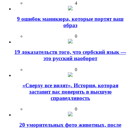
4
9 ошибок маникюра, которые портят ваш
образ
0
19 доказательств того, что сербский язык —
это русский наоборот
0
«Сверху все видят». История, которая
заставит вас поверить в высшую
справедливость
0
20 уморительных фото животных, после