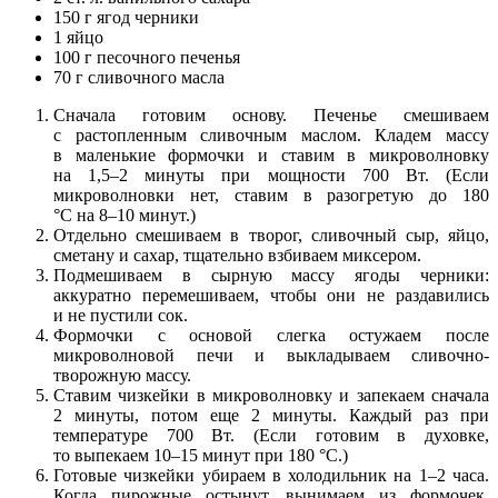
150 г ягод черники
1 яйцо
100 г песочного печенья
70 г сливочного масла
Сначала готовим основу. Печенье смешиваем
с растопленным сливочным маслом. Кладем массу
в маленькие формочки и ставим в микроволновку
на 1,5–2 минуты при мощности 700 Вт. (Если
микроволновки нет, ставим в разогретую до 180
°С на 8–10 минут.)
Отдельно смешиваем в творог, сливочный сыр, яйцо,
сметану и сахар, тщательно взбиваем миксером.
Подмешиваем в сырную массу ягоды черники:
аккуратно перемешиваем, чтобы они не раздавились
и не пустили сок.
Формочки с основой слегка остужаем после
микроволновой печи и выкладываем сливочно-
творожную массу.
Ставим чизкейки в микроволновку и запекаем сначала
2 минуты, потом еще 2 минуты. Каждый раз при
температуре 700 Вт. (Если готовим в духовке,
то выпекаем 10–15 минут при 180 °С.)
Готовые чизкейки убираем в холодильник на 1–2 часа.
Когда пирожные остынут, вынимаем из формочек,