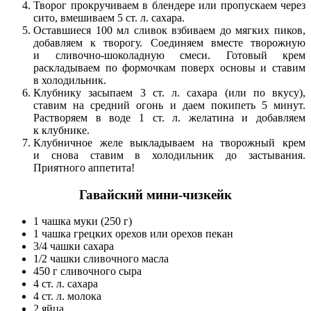
Творог прокручиваем в блендере или пропускаем через
сито, вмешиваем 5 ст. л. сахара.
Оставшиеся 100 мл сливок взбиваем до мягких пиков,
добавляем к творогу. Соединяем вместе творожную
и сливочно-шоколадную смеси. Готовый крем
раскладываем по формочкам поверх основы и ставим
в холодильник.
Клубнику засыпаем 3 ст. л. сахара (или по вкусу),
ставим на средний огонь и даем покипеть 5 минут.
Растворяем в воде 1 ст. л. желатина и добавляем
к клубнике.
Клубничное желе выкладываем на творожный крем
и снова ставим в холодильник до застывания.
Приятного аппетита!
Гавайский мини-чизкейк
1 чашка муки (250 г)
1 чашка грецких орехов или орехов пекан
3/4 чашки сахара
1/2 чашки сливочного масла
450 г сливочного сыра
4 ст. л. сахара
4 ст. л. молока
2 яйца