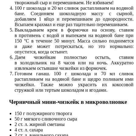
творожный сыр и перемешиваем. Не взбиваем!
100 г шоколада и 20 мл сливок растапливаем на водяной
бане. Соединяем шоколадную массу с сырной,
добавляем 1 яйцо и перемешиваем до однородности.
Всыпаем крахмал и еще раз тщательно перемешиваем.
Выкладываем крем в формочки на основу, ставим
в противень с водой и выпекаем на водяной бане при
150 °С в течение 50 минут. Масса сильно поднимется
и даже может потрескаться, но это нормально:
опустится, когда остынет.
Даем чизкейкам полностью остыть, ставим
в холодильник на 8 часов или на ночь. Аккуратно
извлекаем остывшие чизкейки из формочек.
Готовим ганаш. 100 г шоколада и 70 мл сливок
растапливаем на водяной бане и щедро поливаем ими
чизкейки. Также можно украсить их кокосовой
стружкой или тертым шоколадом и ягодами.
Черничный мини-чизкейк в микроволновке
150 г полужирного творога
50 г мягкого сливочного сыра
2 ст. л. жирной сметаны
4 ст. л. сахара
2 ст. л. ванильного сахара