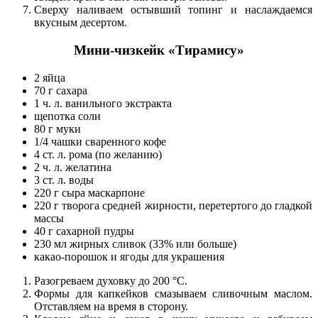
Сверху наливаем остывший топинг и наслаждаемся
вкусным десертом.
Мини-чизкейк «Тирамису»
2 яйца
70 г сахара
1 ч. л. ванильного экстракта
щепотка соли
80 г муки
1/4 чашки сваренного кофе
4 ст. л. рома (по желанию)
2 ч. л. желатина
3 ст. л. воды
220 г сыра маскарпоне
220 г творога средней жирности, перетертого до гладкой
массы
40 г сахарной пудры
230 мл жирных сливок (33% или больше)
какао-порошок и ягоды для украшения
Разогреваем духовку до 200 °С.
Формы для капкейков смазываем сливочным маслом.
Отставляем на время в сторону.