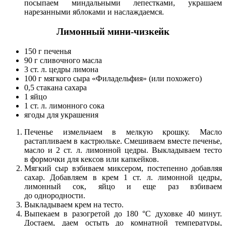
посыпаем миндальными лепестками, украшаем
нарезанными яблоками и наслаждаемся.
Лимонный мини-чизкейк
150 г печенья
90 г сливочного масла
3 ст. л. цедры лимона
100 г мягкого сыра «Филадельфия» (или похожего)
0,5 стакана сахара
1 яйцо
1 ст. л. лимонного сока
ягоды для украшения
Печенье измельчаем в мелкую крошку. Масло
растапливаем в кастрюльке. Смешиваем вместе печенье,
масло и 2 ст. л. лимонной цедры. Выкладываем тесто
в формочки для кексов или капкейков.
Мягкий сыр взбиваем миксером, постепенно добавляя
сахар. Добавляем в крем 1 ст. л. лимонной цедры,
лимонный сок, яйцо и еще раз взбиваем
до однородности.
Выкладываем крем на тесто.
Выпекаем в разогретой до 180 °С духовке 40 минут.
Достаем, даем остыть до комнатной температуры,