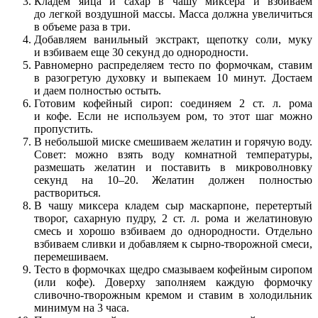
Кладем яйца и сахар в чашу миксера и взбиваем
до легкой воздушной массы. Масса должна увеличиться
в объеме раза в три.
Добавляем ванильный экстракт, щепотку соли, муку
и взбиваем еще 30 секунд до однородности.
Равномерно распределяем тесто по формочкам, ставим
в разогретую духовку и выпекаем 10 минут. Достаем
и даем полностью остыть.
Готовим кофейный сироп: соединяем 2 ст. л. рома
и кофе. Если не используем ром, то этот шаг можно
пропустить.
В небольшой миске смешиваем желатин и горячую воду.
Совет: можно взять воду комнатной температуры,
размешать желатин и поставить в микроволновку
секунд на 10–20. Желатин должен полностью
раствориться.
В чашу миксера кладем сыр маскарпоне, перетертый
творог, сахарную пудру, 2 ст. л. рома и желатиновую
смесь и хорошо взбиваем до однородности. Отдельно
взбиваем сливки и добавляем к сырно-творожной смеси,
перемешиваем.
Тесто в формочках щедро смазываем кофейным сиропом
(или кофе). Доверху заполняем каждую формочку
сливочно-творожным кремом и ставим в холодильник
минимум на 3 часа.