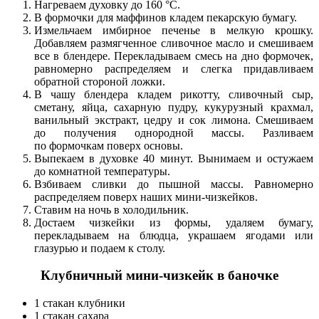
Нагреваем духовку до 160 °С.
В формочки для маффинов кладем пекарскую бумагу.
Измельчаем имбирное печенье в мелкую крошку.
Добавляем размягченное сливочное масло и смешиваем
все в блендере. Перекладываем смесь на дно формочек,
равномерно распределяем и слегка придавливаем
обратной стороной ложки.
В чашу блендера кладем рикотту, сливочный сыр,
сметану, яйца, сахарную пудру, кукурузный крахмал,
ванильный экстракт, цедру и сок лимона. Смешиваем
до получения однородной массы. Разливаем
по формочкам поверх основы.
Выпекаем в духовке 40 минут. Вынимаем и остужаем
до комнатной температуры.
Взбиваем сливки до пышной массы. Равномерно
распределяем поверх наших мини-чизкейков.
Ставим на ночь в холодильник.
Достаем чизкейки из формы, удаляем бумагу,
перекладываем на блюдца, украшаем ягодами или
глазурью и подаем к столу.
Клубничный мини-чизкейк в баночке
1 стакан клубники
1 стакан сахара