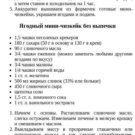
а затем ставим в холодильник на 1 час.
Аккуратно вынимаем из формочек готовые мини-
чизкейки, украшаем ягодами и подаем.
Ягодный мини-чизкейк без выпечки
1,5 чашки несоленых крекеров
180 г сахара (50 г в основу и 130 г в крем)
90 г сливочного масла
3/4 чашки ежевики (можно заменить любыми другими
ягодами по вкусу)
3/4 чашки малины
1/4 чашки горячей воды
1 ст. л. желатина
500 мл жирных сливок (33% или больше)
450 г сливочного сыра
щепотка соли
1,5 ст. л. лимонного сока
1 ст. л. ванильного экстракта
Начнем с основы. Растапливаем сливочное масло,
слегка остужаем. Измельчаем печенье в мелкую крошку
и смешиваем с маслом.
Выкладываем массу в прозрачные стаканчики или
порционные кольца и как следует утрамбовываем.