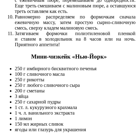
с ежевичным пюре, перемешиваем до однородности.
Еще треть смешиваем с малиновым пюре, а оставшуюся
треть оставляем как есть.
Равномерно распределяем по формочкам сначала
ежевичную массу, затем простую сырно-сливочную
смесь, сверху кладем малиновую смесь.
Затягиваем формочки полиэтиленовой пленкой
и ставим в холодильник на 8 часов или на ночь.
Приятного аппетита!
Мини-чизкейк «Нью-Йорк»
250 г имбирного бисквитного печенья
100 г сливочного масла
250 г рикотты
250 г любого сливочного сыра
200 г сметаны
3 яйца
250 г сахарной пудры
1 ст. л. кукурузного крахмала
1 ч. л. ванильного экстракта
1 лимон
150 мл жирных сливок
ягоды или глазурь для украшения