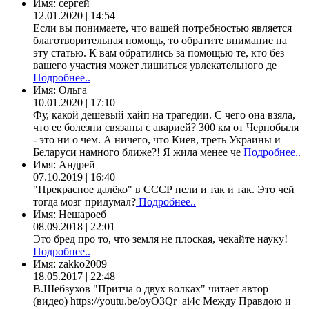
Имя:
сергей
12.01.2020 | 14:54
Если вы понимаете, что вашей потребностью является
благотворительная помощь, то обратите внимание на
эту статью. К вам обратились за помощью те, кто без
вашего участия может лишиться увлекательного де
Подробнее..
Имя:
Ольга
10.01.2020 | 17:10
Фу, какой дешевый хайп на трагедии. С чего она взяла,
что ее болезни связаны с аварией? 300 км от Чернобыля
- это ни о чем. А ничего, что Киев, треть Украины и
Беларуси намного ближе?! Я жила менее че
Подробнее..
Имя:
Андрей
07.10.2019 | 16:40
"Прекрасное далёко" в СССР пели и так и так. Это чей
тогда мозг придумал?
Подробнее..
Имя:
Нешароеб
08.09.2018 | 22:01
Это бред про то, что земля не плоская, чекайте науку!
Подробнее..
Имя:
zakko2009
18.05.2017 | 22:48
В.Шебзухов "Притча о двух волках" читает автор
(видео) https://youtu.be/oyO3Qr_ai4c Между Правдою и