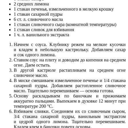
2 средних лимона
1 стакан печенья, измельченного в мелкую крошку
1 стакан сахарной пудры
6 ст. л. сливочного масла
1 стакан сливочного сыра (комнатной температуры)
1 стакан сливок для взбивания
1 ч. л. ванильного экстракта
Начнем с соуса. Клубнику режем на мелкие кусочки
и кладем в небольшую кастрюльку. Добавляем сахар
и сок одного лимона.
Ставим соус на плиту и доводим до кипения на среднем
огне. Даем остыть.
В другой кастрюле растапливаем на среднем огне
сливочное масло.
В миске смешиваем измельченное печенье и 1/4 стакана
сахарной пудры. Добавляем растопленное сливочное
масло. Тщательно перемешиваем — основа готова.
Основу раскладываем по баночкам и прижимаем
аккуратно пальцами. Выпекаем в духовке 12 минут при
температуре 200 °С.
Взбиваем сливки. Соединяем их со сливочным сыром,
3/4 стакана сахарной пудры, ванильным экстрактом
и цедрой одного лимона. Тщательно перемешиваем.
Кладем крем в баночки поверх основы.