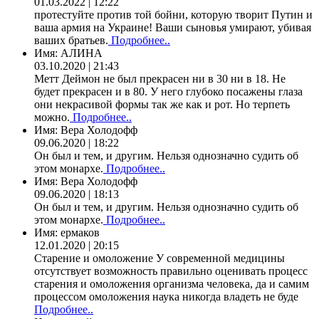
01.03.2022 | 12:22
протестуйте против той бойни, которую творит Путин и
ваша армия на Украине! Ваши сыновья умирают, убивая
ваших братьев.
Подробнее..
Имя:
АЛИНА
03.10.2020 | 21:43
Метт Деймон не был прекрасен ни в 30 ни в 18. Не
будет прекрасен и в 80. У него глубоко посажены глаза
они некрасивой формы так же как и рот. Но терпеть
можно.
Подробнее..
Имя:
Вера Холодофф
09.06.2020 | 18:22
Он был и тем, и другим. Нельзя однозначно судить об
этом монархе.
Подробнее..
Имя:
Вера Холодофф
09.06.2020 | 18:13
Он был и тем, и другим. Нельзя однозначно судить об
этом монархе.
Подробнее..
Имя:
ермаков
12.01.2020 | 20:15
Старение и омоложение У современной медицины
отсутствует возможность правильно оценивать процесс
старения и омоложения организма человека, да и самим
процессом омоложения наука никогда владеть не буде
Подробнее..