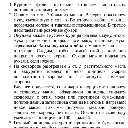
Куриное филе тщательно отбиваем молоточком
до толщины примерно 3 мм.
Ставим на стол 3 больших миски. В первую насыпаем
муку, смешанную с солью. Во вторую разбиваем яйца,
добавляем молоко и тщательно перемешиваем. В третью
насыпаем панировочные сухари.
Окунаем каждый кусочек курицы сначала в муку, чтобы
мука равномерно покрыла все мясо, излишки муки
стряхиваем. Затем окунаем в яйца с молоком, после —
в сухари. Следим, чтобы каждый слой равномерно
покрывал кусочек курицы. Сухари можно подсыпать
руками, если нужно.
На сковороде разогреваем 2 ст. л. растительного масла
и аккуратно кладем в него шницель. Жарим
до золотистой корочки по 1–2 минуты с каждой
стороны.
Вкуснее получается, если жарить порциями: наливаем
в сковороду масло, обжариваем шницель, снимаем
сковороду с огня, моем или протираем бумажными
полотенцами, а затем снова ставим на огонь и нагреваем
новое масло. Так мы получим идеально ровную,
золотистую корочку без нагара. Обычно на сковороду
умещается 2 шницеля по 100 г каждый.
Готовый шницель аккуратно промакиваем бумажными
полотенцами, чтобы удалить излишки жира.