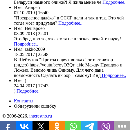
Беларуси намного ближе?! Я жила менее че
Подробнее..
Имя:
Андрей
07.10.2019 | 16:40
"Прекрасное далёко" в СССР пели и так и так. Это чей
тогда мозг придумал?
Подробнее..
Имя:
Нешароеб
08.09.2018 | 22:01
Это бред про то, что земля не плоская, чекайте науку!
Подробнее..
Имя:
zakko2009
18.05.2017 | 22:48
В.Шебзухов "Притча о двух волках" читает автор
(видео) https://youtu.be/oyO3Qr_ai4c Между Правдою и
Ложью, Ведомо лишь Одному, Для чего дана
возможность Сделать выбор – самому! Инд
Подробнее..
Имя:
)
24.04.2017 | 17:43
)
Подробнее..
Контакты
Обнаружили ошибку
© 2006-2026,
interestno.ru