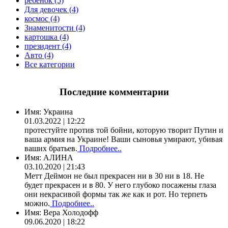
ребенок (5)
Для девочек (4)
космос (4)
Знаменитости (4)
картошка (4)
президент (4)
Авто (4)
Все категории
Последние комментарии
Имя:
Украина
01.03.2022 | 12:22
протестуйте против той бойни, которую творит Путин и
ваша армия на Украине! Ваши сыновья умирают, убивая
ваших братьев.
Подробнее..
Имя:
АЛИНА
03.10.2020 | 21:43
Метт Деймон не был прекрасен ни в 30 ни в 18. Не
будет прекрасен и в 80. У него глубоко посажены глаза
они некрасивой формы так же как и рот. Но терпеть
можно.
Подробнее..
Имя:
Вера Холодофф
09.06.2020 | 18:22