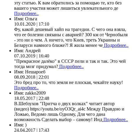
эту статью. К вам обратились за помощью те, кто без
вашего участия может лишиться увлекательного де
Подробнее..
Имя:
Ольга
10.01.2020 | 17:10
Фу, какой дешевый хайп на трагедии. С чего она взяла,
что ее болезни связаны с аварией? 300 км от Чернобыля
- это ни о чем. А ничего, что Киев, треть Украины и
Беларуси намного ближе?! Я жила менее че
Подробнее..
Имя:
Андрей
07.10.2019 | 16:40
"Прекрасное далёко" в СССР пели и так и так. Это чей
тогда мозг придумал?
Подробнее..
Имя:
Нешароеб
08.09.2018 | 22:01
Это бред про то, что земля не плоская, чекайте науку!
Подробнее..
Имя:
zakko2009
18.05.2017 | 22:48
В.Шебзухов "Притча о двух волках" читает автор
(видео) https://youtu.be/oyO3Qr_ai4c Между Правдою и
Ложью, Ведомо лишь Одному, Для чего дана
возможность Сделать выбор – самому! Инд
Подробнее..
Имя:
)
24.04.2017 | 17:43