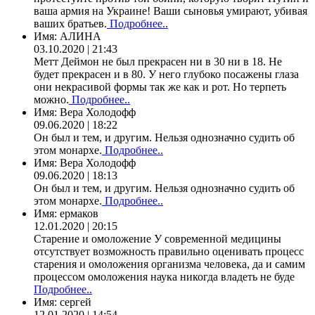
ваша армия на Украине! Ваши сыновья умирают, убивая
ваших братьев.
Подробнее..
Имя:
АЛИНА
03.10.2020 | 21:43
Метт Деймон не был прекрасен ни в 30 ни в 18. Не
будет прекрасен и в 80. У него глубоко посажены глаза
они некрасивой формы так же как и рот. Но терпеть
можно.
Подробнее..
Имя:
Вера Холодофф
09.06.2020 | 18:22
Он был и тем, и другим. Нельзя однозначно судить об
этом монархе.
Подробнее..
Имя:
Вера Холодофф
09.06.2020 | 18:13
Он был и тем, и другим. Нельзя однозначно судить об
этом монархе.
Подробнее..
Имя:
ермаков
12.01.2020 | 20:15
Старение и омоложение У современной медицины
отсутствует возможность правильно оценивать процесс
старения и омоложения организма человека, да и самим
процессом омоложения наука никогда владеть не буде
Подробнее..
Имя:
сергей
12.01.2020 | 14:54