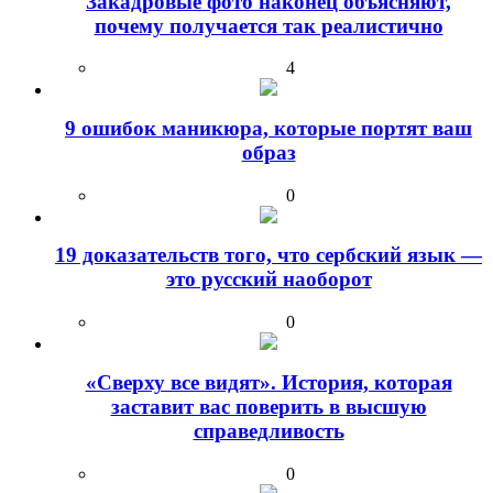
Закадровые фото наконец объясняют,
почему получается так реалистично
4
9 ошибок маникюра, которые портят ваш
образ
0
19 доказательств того, что сербский язык —
это русский наоборот
0
«Сверху все видят». История, которая
заставит вас поверить в высшую
справедливость
0