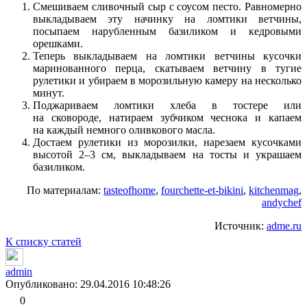
Смешиваем сливочный сыр с соусом песто. Равномерно
выкладываем эту начинку на ломтики ветчины,
посыпаем нарубленным базиликом и кедровыми
орешками.
Теперь выкладываем на ломтики ветчины кусочки
маринованного перца, скатываем ветчину в тугие
рулетики и убираем в морозильную камеру на несколько
минут.
Поджариваем ломтики хлеба в тостере или
на сковороде, натираем зубчиком чеснока и капаем
на каждый немного оливкового масла.
Достаем рулетики из морозилки, нарезаем кусочками
высотой 2–3 см, выкладываем на тосты и украшаем
базиликом.
По материалам:
tasteofhome
,
fourchette-et-bikini
,
kitchenmag
,
andychef
Источник:
adme.ru
К списку статей
admin
Опубликовано: 29.04.2016 10:48:26
0