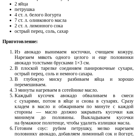
2 яйца
петрушка
4 ст. л. белого йогурта
7 ст. л. оливкового масла
2 ст. л. лимонного сока
острый перец, соль, сахар
Приготовление:
Из авокадо вынимаем косточки, счищаем кожуру.
Нарезаем мякоть одного целого и еще половинки
авокадо толстыми брусками 1×3 см.
В плоской тарелке соединяем панировочные сухари,
острый перец, соль и немного сахара.
В глубокую миску разбиваем яйца и хорошо
перемешиваем.
3 минуты нагреваем в сотейнике масло.
Каждый кусочек авокадо обваливаем в смеси
с сухарями, потом в яйце и снова в сухарях. Сразу
кладем в масло и обжариваем по минуте с каждой
стороны — масло должно закрывать кусочки как
минимум до половины. Выкладываем кусочки
на бумажное полотенце, чтобы удалить излишки масла.
Готовим соус: рубим петрушку, мелко нарезаем
половинку авокадо, добавляем лимонный сок и йогурт,