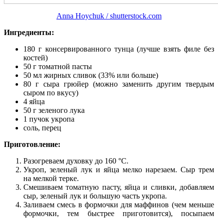
Anna Hoychuk / shutterstock.com
Ингредиенты:
180 г консервированного тунца (лучше взять филе без
костей)
50 г томатной пасты
50 мл жирных сливок (33% или больше)
80 г сыра грюйер (можно заменить другим твердым
сыром по вкусу)
4 яйца
50 г зеленого лука
1 пучок укропа
соль, перец
Приготовление:
Разогреваем духовку до 160 °С.
Укроп, зеленый лук и яйца мелко нарезаем. Сыр трем
на мелкой терке.
Смешиваем томатную пасту, яйца и сливки, добавляем
сыр, зеленый лук и большую часть укропа.
Заливаем смесь в формочки для маффинов (чем меньше
формочки, тем быстрее приготовится), посыпаем