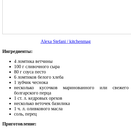
Alexa Stefani / kitchenmag
Ингредиенты:
4 ломтика ветчины
100 г сливочного сыра
80 г соуса песто
6 ломтиков белого хлеба
1 зубчик чеснока
несколько кусочков маринованного или свежего
болгарского перца
1 ст. л. кедровых орехов
несколько веточек базилика
1 ч. л. оливкового масла
соль, перец
Приготовление: