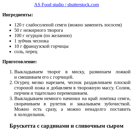
AS Food studio / shutterstock.com
Ингредиенты:
120 г слабосоленой семги (можно заменить лососем)
50 г нежирного творога
100 г огурцов (по желанию)
1 зубчик чеснока
10 г французской горчицы
соль, перец
Приготовление:
Выкладываем творог в миску, разминаем ложкой
и смешиваем его с горчицей.
Огурец мелко нарезаем, чеснок раздавливаем плоской
стороной ножа и добавляем в творожную массу. Солим,
перчим и тщательно перемешиваем.
Выкладываем немного начинки на край ломтика семги,
сворачиваем в рулетик и закалываем зубочисткой.
Можно есть сразу, а можно ненадолго поставить
в холодильник.
Брускетта с сардинами и сливочным сыром