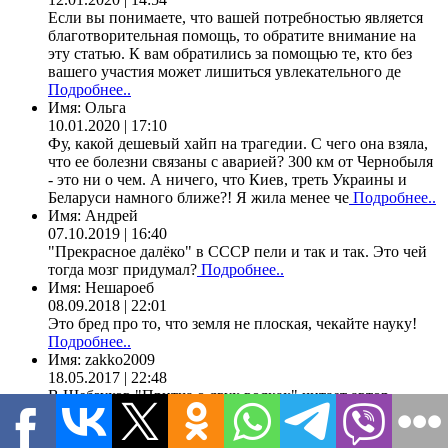
Если вы понимаете, что вашей потребностью является
благотворительная помощь, то обратите внимание на
эту статью. К вам обратились за помощью те, кто без
вашего участия может лишиться увлекательного де
Подробнее..
Имя:
Ольга
10.01.2020 | 17:10
Фу, какой дешевый хайп на трагедии. С чего она взяла,
что ее болезни связаны с аварией? 300 км от Чернобыля
- это ни о чем. А ничего, что Киев, треть Украины и
Беларуси намного ближе?! Я жила менее че
Подробнее..
Имя:
Андрей
07.10.2019 | 16:40
"Прекрасное далёко" в СССР пели и так и так. Это чей
тогда мозг придумал?
Подробнее..
Имя:
Нешароеб
08.09.2018 | 22:01
Это бред про то, что земля не плоская, чекайте науку!
Подробнее..
Имя:
zakko2009
18.05.2017 | 22:48
В.Шебзухов "Притча о двух волках" читает автор
(видео) https://youtu.be/oyO3Qr_ai4c Между Правдою и
Ложью, Ведомо лишь Одному, Для чего дана