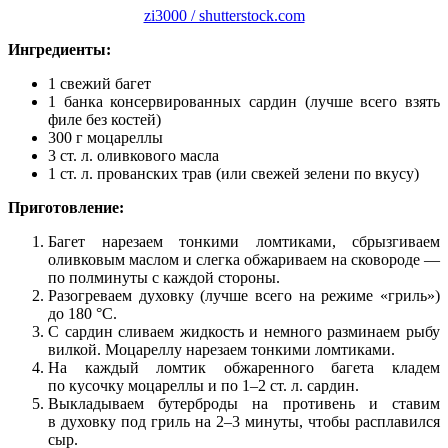
zi3000 / shutterstock.com
Ингредиенты:
1 свежий багет
1 банка консервированных сардин (лучше всего взять
филе без костей)
300 г моцареллы
3 ст. л. оливкового масла
1 ст. л. прованских трав (или свежей зелени по вкусу)
Приготовление:
Багет нарезаем тонкими ломтиками, сбрызгиваем
оливковым маслом и слегка обжариваем на сковороде —
по полминуты с каждой стороны.
Разогреваем духовку (лучше всего на режиме «гриль»)
до 180 °С.
С сардин сливаем жидкость и немного разминаем рыбу
вилкой. Моцареллу нарезаем тонкими ломтиками.
На каждый ломтик обжаренного багета кладем
по кусочку моцареллы и по 1–2 ст. л. сардин.
Выкладываем бутерброды на противень и ставим
в духовку под гриль на 2–3 минуты, чтобы расплавился
сыр.