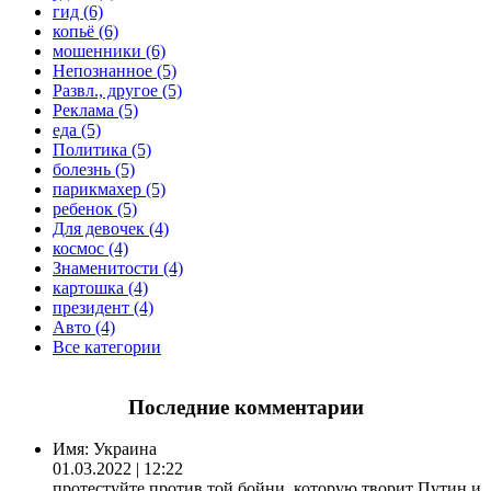
гид (6)
копьё (6)
мошенники (6)
Непознанное (5)
Развл., другое (5)
Реклама (5)
еда (5)
Политика (5)
болезнь (5)
парикмахер (5)
ребенок (5)
Для девочек (4)
космос (4)
Знаменитости (4)
картошка (4)
президент (4)
Авто (4)
Все категории
Последние комментарии
Имя:
Украина
01.03.2022 | 12:22
протестуйте против той бойни, которую творит Путин и