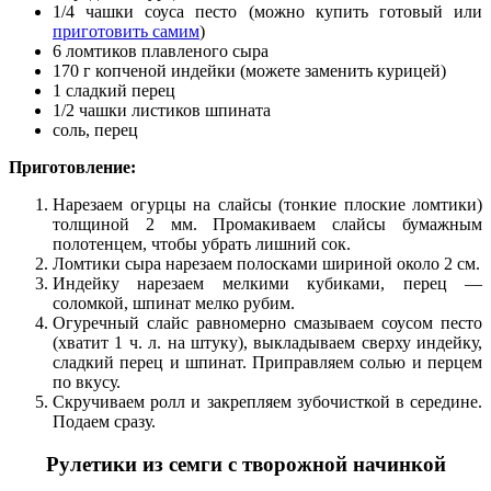
1/4 чашки соуса песто (можно купить готовый или
приготовить самим
)
6 ломтиков плавленого сыра
170 г копченой индейки (можете заменить курицей)
1 сладкий перец
1/2 чашки листиков шпината
соль, перец
Приготовление:
Нарезаем огурцы на слайсы (тонкие плоские ломтики)
толщиной 2 мм. Промакиваем слайсы бумажным
полотенцем, чтобы убрать лишний сок.
Ломтики сыра нарезаем полосками шириной около 2 см.
Индейку нарезаем мелкими кубиками, перец —
соломкой, шпинат мелко рубим.
Огуречный слайс равномерно смазываем соусом песто
(хватит 1 ч. л. на штуку), выкладываем сверху индейку,
сладкий перец и шпинат. Приправляем солью и перцем
по вкусу.
Скручиваем ролл и закрепляем зубочисткой в середине.
Подаем сразу.
Рулетики из семги с творожной начинкой