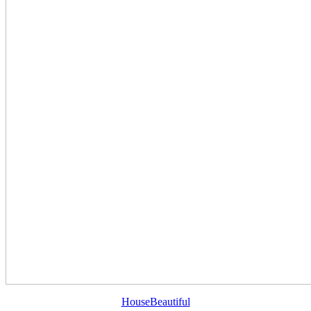
HouseBeautiful