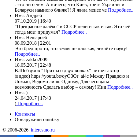
- это ни о чем. А ничего, что Киев, треть Украины и
Беларуси намного ближе?! Я жила менее че
Подробнее..
Имя:
Андрей
07.10.2019 | 16:40
"Прекрасное далёко" в СССР пели и так и так. Это чей
тогда мозг придумал?
Подробнее..
Имя:
Нешароеб
08.09.2018 | 22:01
Это бред про то, что земля не плоская, чекайте науку!
Подробнее..
Имя:
zakko2009
18.05.2017 | 22:48
В.Шебзухов "Притча о двух волках" читает автор
(видео) https://youtu.be/oyO3Qr_ai4c Между Правдою и
Ложью, Ведомо лишь Одному, Для чего дана
возможность Сделать выбор – самому! Инд
Подробнее..
Имя:
)
24.04.2017 | 17:43
)
Подробнее..
Контакты
Обнаружили ошибку
© 2006-2026,
interestno.ru