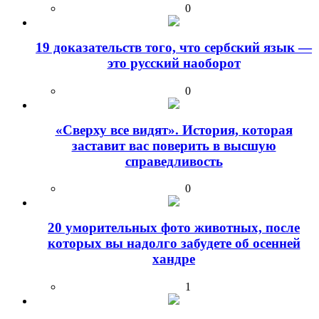
0
19 доказательств того, что сербский язык —
это русский наоборот
0
«Сверху все видят». История, которая
заставит вас поверить в высшую
справедливость
0
20 уморительных фото животных, после
которых вы надолго забудете об осенней
хандре
1