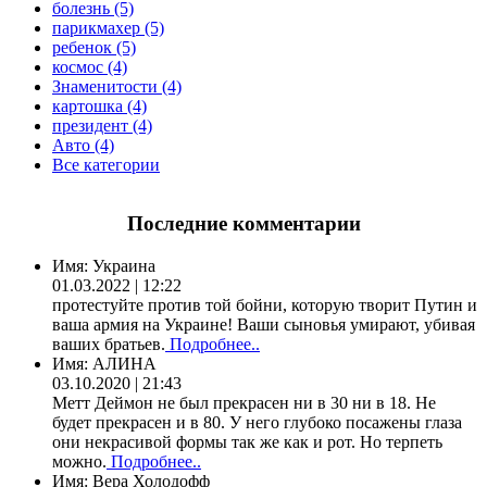
болезнь (5)
парикмахер (5)
ребенок (5)
космос (4)
Знаменитости (4)
картошка (4)
президент (4)
Авто (4)
Все категории
Последние комментарии
Имя:
Украина
01.03.2022 | 12:22
протестуйте против той бойни, которую творит Путин и
ваша армия на Украине! Ваши сыновья умирают, убивая
ваших братьев.
Подробнее..
Имя:
АЛИНА
03.10.2020 | 21:43
Метт Деймон не был прекрасен ни в 30 ни в 18. Не
будет прекрасен и в 80. У него глубоко посажены глаза
они некрасивой формы так же как и рот. Но терпеть
можно.
Подробнее..
Имя:
Вера Холодофф