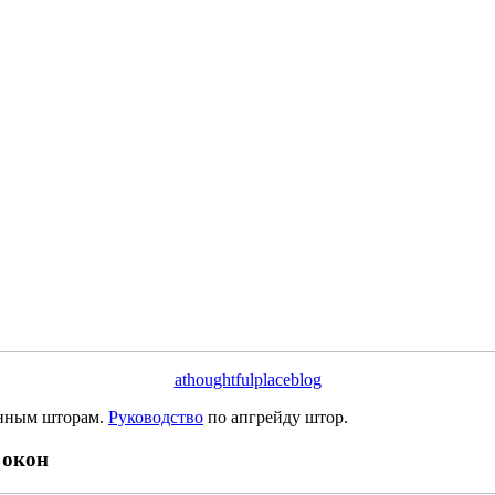
athoughtfulplaceblog
онным шторам.
Руководство
по апгрейду штор.
 окон