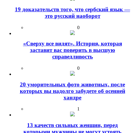
19 доказательств того, что сербский язык —
это русский наоборот
0
«Сверху все видят». История, которая
заставит вас поверить в высшую
справедливость
0
20 уморительных фото животных, после
которых вы надолго забудете об осенней
хандре
1
13 качеств сильных женщин, перед
которыми мужчины не могут устоять