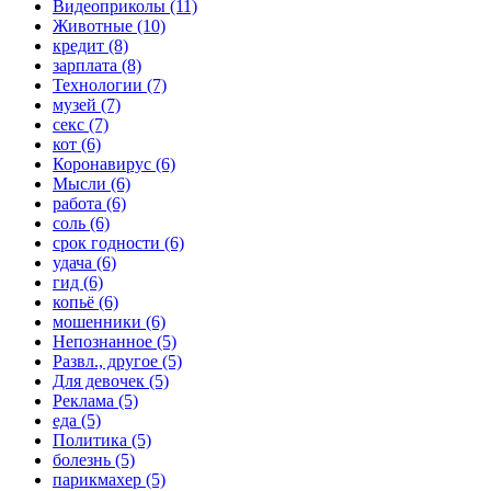
Видеоприколы (11)
Животные (10)
кредит (8)
зарплата (8)
Технологии (7)
музей (7)
секс (7)
кот (6)
Коронавирус (6)
Мысли (6)
работа (6)
соль (6)
срок годности (6)
удача (6)
гид (6)
копьё (6)
мошенники (6)
Непознанное (5)
Развл., другое (5)
Для девочек (5)
Реклама (5)
еда (5)
Политика (5)
болезнь (5)
парикмахер (5)