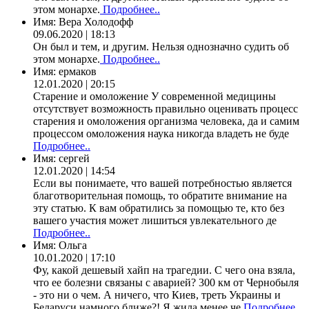
этом монархе.
Подробнее..
Имя:
Вера Холодофф
09.06.2020 | 18:13
Он был и тем, и другим. Нельзя однозначно судить об
этом монархе.
Подробнее..
Имя:
ермаков
12.01.2020 | 20:15
Старение и омоложение У современной медицины
отсутствует возможность правильно оценивать процесс
старения и омоложения организма человека, да и самим
процессом омоложения наука никогда владеть не буде
Подробнее..
Имя:
сергей
12.01.2020 | 14:54
Если вы понимаете, что вашей потребностью является
благотворительная помощь, то обратите внимание на
эту статью. К вам обратились за помощью те, кто без
вашего участия может лишиться увлекательного де
Подробнее..
Имя:
Ольга
10.01.2020 | 17:10
Фу, какой дешевый хайп на трагедии. С чего она взяла,
что ее болезни связаны с аварией? 300 км от Чернобыля
- это ни о чем. А ничего, что Киев, треть Украины и
Беларуси намного ближе?! Я жила менее че
Подробнее..