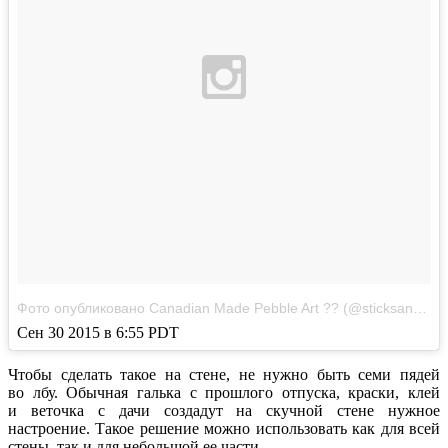
Фото опубликовано Canadian Made Pebble Art ?? (@sticksandstonesart)
Сен 30 2015 в 6:55 PDT
Чтобы сделать такое на стене, не нужно быть семи пядей
во лбу. Обычная галька с прошлого отпуска, краски, клей
и веточка с дачи создадут на скучной стене нужное
настроение. Такое решение можно использовать как для всей
стены, так и для небольшой ее части.