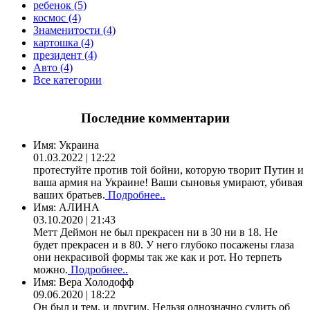
ребенок (5)
космос (4)
Знаменитости (4)
картошка (4)
президент (4)
Авто (4)
Все категории
Последние комментарии
Имя:
Украина
01.03.2022 | 12:22
протестуйте против той бойни, которую творит Путин и
ваша армия на Украине! Ваши сыновья умирают, убивая
ваших братьев.
Подробнее..
Имя:
АЛИНА
03.10.2020 | 21:43
Метт Деймон не был прекрасен ни в 30 ни в 18. Не
будет прекрасен и в 80. У него глубоко посажены глаза
они некрасивой формы так же как и рот. Но терпеть
можно.
Подробнее..
Имя:
Вера Холодофф
09.06.2020 | 18:22
Он был и тем, и другим. Нельзя однозначно судить об