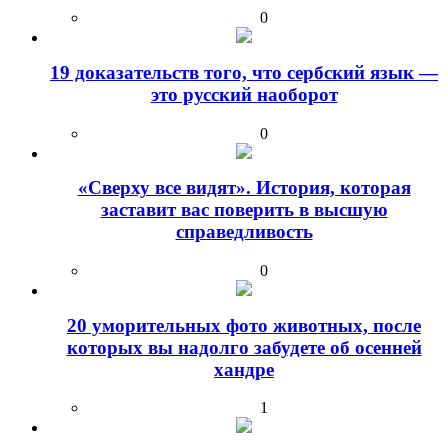
0
19 доказательств того, что сербский язык —
это русский наоборот
0
«Сверху все видят». История, которая
заставит вас поверить в высшую
справедливость
0
20 уморительных фото животных, после
которых вы надолго забудете об осенней
хандре
1