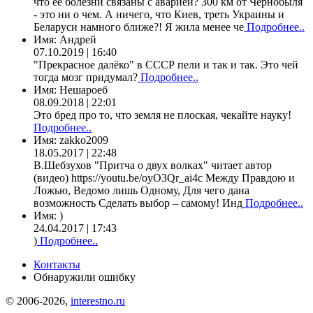
что ее болезни связаны с аварией? 300 км от Чернобыля
- это ни о чем. А ничего, что Киев, треть Украины и
Беларуси намного ближе?! Я жила менее че
Подробнее..
Имя:
Андрей
07.10.2019 | 16:40
"Прекрасное далёко" в СССР пели и так и так. Это чей
тогда мозг придумал?
Подробнее..
Имя:
Нешароеб
08.09.2018 | 22:01
Это бред про то, что земля не плоская, чекайте науку!
Подробнее..
Имя:
zakko2009
18.05.2017 | 22:48
В.Шебзухов "Притча о двух волках" читает автор
(видео) https://youtu.be/oyO3Qr_ai4c Между Правдою и
Ложью, Ведомо лишь Одному, Для чего дана
возможность Сделать выбор – самому! Инд
Подробнее..
Имя:
)
24.04.2017 | 17:43
)
Подробнее..
Контакты
Обнаружили ошибку
© 2006-2026,
interestno.ru