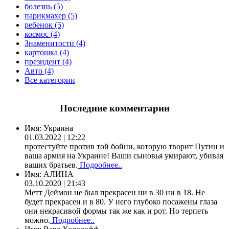
болезнь (5)
парикмахер (5)
ребенок (5)
космос (4)
Знаменитости (4)
картошка (4)
президент (4)
Авто (4)
Все категории
Последние комментарии
Имя:
Украина
01.03.2022 | 12:22
протестуйте против той бойни, которую творит Путин и
ваша армия на Украине! Ваши сыновья умирают, убивая
ваших братьев.
Подробнее..
Имя:
АЛИНА
03.10.2020 | 21:43
Метт Деймон не был прекрасен ни в 30 ни в 18. Не
будет прекрасен и в 80. У него глубоко посажены глаза
они некрасивой формы так же как и рот. Но терпеть
можно.
Подробнее..