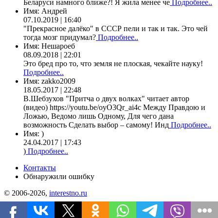
Беларуси намного ближе?! Я жила менее че
Подробнее..
Имя:
Андрей
07.10.2019 | 16:40
"Прекрасное далёко" в СССР пели и так и так. Это чей
тогда мозг придумал?
Подробнее..
Имя:
Нешароеб
08.09.2018 | 22:01
Это бред про то, что земля не плоская, чекайте науку!
Подробнее..
Имя:
zakko2009
18.05.2017 | 22:48
В.Шебзухов "Притча о двух волках" читает автор
(видео) https://youtu.be/oyO3Qr_ai4c Между Правдою и
Ложью, Ведомо лишь Одному, Для чего дана
возможность Сделать выбор – самому! Инд
Подробнее..
Имя:
)
24.04.2017 | 17:43
)
Подробнее..
Контакты
Обнаружили ошибку
© 2006-2026,
interestno.ru