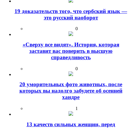
19 доказательств того, что сербский язык —
это русский наоборот
0
«Сверху все видят». История, которая
заставит вас поверить в высшую
справедливость
0
20 уморительных фото животных, после
которых вы надолго забудете об осенней
хандре
1
13 качеств сильных женщин, перед