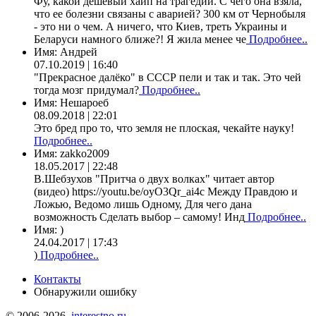
Фу, какой дешевый хайп на трагедии. С чего она взяла,
что ее болезни связаны с аварией? 300 км от Чернобыля
- это ни о чем. А ничего, что Киев, треть Украины и
Беларуси намного ближе?! Я жила менее че
Подробнее..
Имя:
Андрей
07.10.2019 | 16:40
"Прекрасное далёко" в СССР пели и так и так. Это чей
тогда мозг придумал?
Подробнее..
Имя:
Нешароеб
08.09.2018 | 22:01
Это бред про то, что земля не плоская, чекайте науку!
Подробнее..
Имя:
zakko2009
18.05.2017 | 22:48
В.Шебзухов "Притча о двух волках" читает автор
(видео) https://youtu.be/oyO3Qr_ai4c Между Правдою и
Ложью, Ведомо лишь Одному, Для чего дана
возможность Сделать выбор – самому! Инд
Подробнее..
Имя:
)
24.04.2017 | 17:43
)
Подробнее..
Контакты
Обнаружили ошибку
© 2006-2026,
interestno.ru