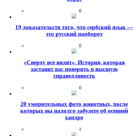
0
19 доказательств того, что сербский язык —
это русский наоборот
0
«Сверху все видят». История, которая
заставит вас поверить в высшую
справедливость
0
20 уморительных фото животных, после
которых вы надолго забудете об осенней
хандре
1