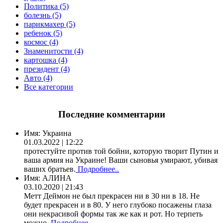
Политика (5)
болезнь (5)
парикмахер (5)
ребенок (5)
космос (4)
Знаменитости (4)
картошка (4)
президент (4)
Авто (4)
Все категории
Последние комментарии
Имя:
Украина
01.03.2022 | 12:22
протестуйте против той бойни, которую творит Путин и
ваша армия на Украине! Ваши сыновья умирают, убивая
ваших братьев.
Подробнее..
Имя:
АЛИНА
03.10.2020 | 21:43
Метт Деймон не был прекрасен ни в 30 ни в 18. Не
будет прекрасен и в 80. У него глубоко посажены глаза
они некрасивой формы так же как и рот. Но терпеть
можно.
Подробнее..