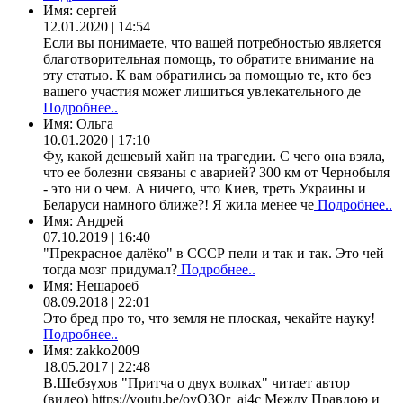
Имя:
сергей
12.01.2020 | 14:54
Если вы понимаете, что вашей потребностью является
благотворительная помощь, то обратите внимание на
эту статью. К вам обратились за помощью те, кто без
вашего участия может лишиться увлекательного де
Подробнее..
Имя:
Ольга
10.01.2020 | 17:10
Фу, какой дешевый хайп на трагедии. С чего она взяла,
что ее болезни связаны с аварией? 300 км от Чернобыля
- это ни о чем. А ничего, что Киев, треть Украины и
Беларуси намного ближе?! Я жила менее че
Подробнее..
Имя:
Андрей
07.10.2019 | 16:40
"Прекрасное далёко" в СССР пели и так и так. Это чей
тогда мозг придумал?
Подробнее..
Имя:
Нешароеб
08.09.2018 | 22:01
Это бред про то, что земля не плоская, чекайте науку!
Подробнее..
Имя:
zakko2009
18.05.2017 | 22:48
В.Шебзухов "Притча о двух волках" читает автор
(видео) https://youtu.be/oyO3Qr_ai4c Между Правдою и