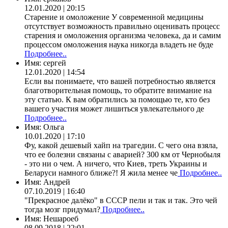
12.01.2020 | 20:15
Старение и омоложение У современной медицины
отсутствует возможность правильно оценивать процесс
старения и омоложения организма человека, да и самим
процессом омоложения наука никогда владеть не буде
Подробнее..
Имя:
сергей
12.01.2020 | 14:54
Если вы понимаете, что вашей потребностью является
благотворительная помощь, то обратите внимание на
эту статью. К вам обратились за помощью те, кто без
вашего участия может лишиться увлекательного де
Подробнее..
Имя:
Ольга
10.01.2020 | 17:10
Фу, какой дешевый хайп на трагедии. С чего она взяла,
что ее болезни связаны с аварией? 300 км от Чернобыля
- это ни о чем. А ничего, что Киев, треть Украины и
Беларуси намного ближе?! Я жила менее че
Подробнее..
Имя:
Андрей
07.10.2019 | 16:40
"Прекрасное далёко" в СССР пели и так и так. Это чей
тогда мозг придумал?
Подробнее..
Имя:
Нешароеб
08.09.2018 | 22:01