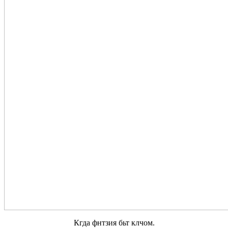
Кгда фнтзия бьт клчом.