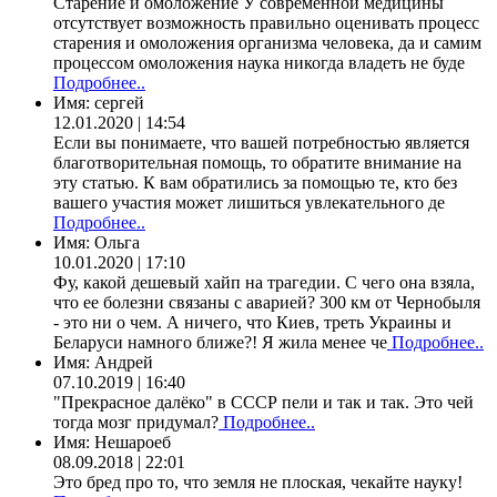
Старение и омоложение У современной медицины
отсутствует возможность правильно оценивать процесс
старения и омоложения организма человека, да и самим
процессом омоложения наука никогда владеть не буде
Подробнее..
Имя:
сергей
12.01.2020 | 14:54
Если вы понимаете, что вашей потребностью является
благотворительная помощь, то обратите внимание на
эту статью. К вам обратились за помощью те, кто без
вашего участия может лишиться увлекательного де
Подробнее..
Имя:
Ольга
10.01.2020 | 17:10
Фу, какой дешевый хайп на трагедии. С чего она взяла,
что ее болезни связаны с аварией? 300 км от Чернобыля
- это ни о чем. А ничего, что Киев, треть Украины и
Беларуси намного ближе?! Я жила менее че
Подробнее..
Имя:
Андрей
07.10.2019 | 16:40
"Прекрасное далёко" в СССР пели и так и так. Это чей
тогда мозг придумал?
Подробнее..
Имя:
Нешароеб
08.09.2018 | 22:01
Это бред про то, что земля не плоская, чекайте науку!