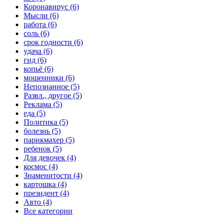
Коронавирус (6)
Мысли (6)
работа (6)
соль (6)
срок годности (6)
удача (6)
гид (6)
копьё (6)
мошенники (6)
Непознанное (5)
Развл., другое (5)
Реклама (5)
еда (5)
Политика (5)
болезнь (5)
парикмахер (5)
ребенок (5)
Для девочек (4)
космос (4)
Знаменитости (4)
картошка (4)
президент (4)
Авто (4)
Все категории