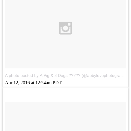
A photo posted by A Pig & 3 Dogs ????? (@abbylovephotography1)
Apr 12, 2016 at 12:54am PDT