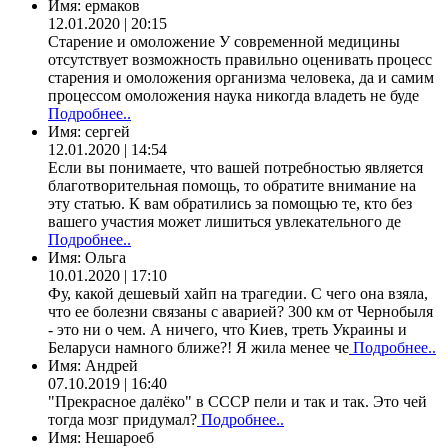
Имя:
ермаков
12.01.2020 | 20:15
Старение и омоложение У современной медицины
отсутствует возможность правильно оценивать процесс
старения и омоложения организма человека, да и самим
процессом омоложения наука никогда владеть не буде
Подробнее..
Имя:
сергей
12.01.2020 | 14:54
Если вы понимаете, что вашей потребностью является
благотворительная помощь, то обратите внимание на
эту статью. К вам обратились за помощью те, кто без
вашего участия может лишиться увлекательного де
Подробнее..
Имя:
Ольга
10.01.2020 | 17:10
Фу, какой дешевый хайп на трагедии. С чего она взяла,
что ее болезни связаны с аварией? 300 км от Чернобыля
- это ни о чем. А ничего, что Киев, треть Украины и
Беларуси намного ближе?! Я жила менее че
Подробнее..
Имя:
Андрей
07.10.2019 | 16:40
"Прекрасное далёко" в СССР пели и так и так. Это чей
тогда мозг придумал?
Подробнее..
Имя:
Нешароеб