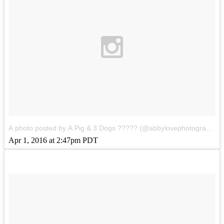
A photo posted by A Pig & 3 Dogs ????? (@abbylovephotography1)
Apr 1, 2016 at 2:47pm PDT