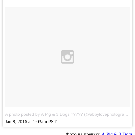
A photo posted by A Pig & 3 Dogs ????? (@abbylovephotography1)
Jan 8, 2016 at 1:03am PST
Фото на превью:
A Pig & 3 Dogs