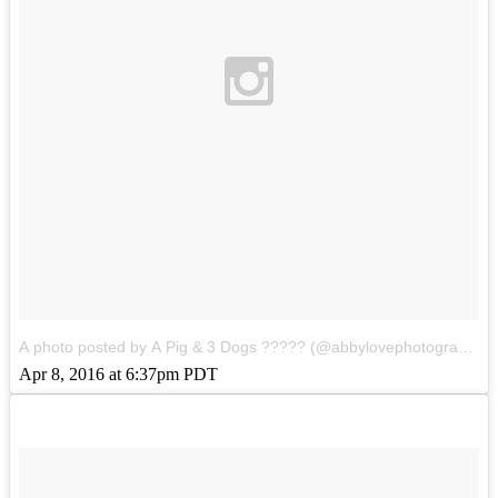
A photo posted by A Pig & 3 Dogs ????? (@abbylovephotography1)
Apr 8, 2016 at 6:37pm PDT