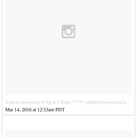
A photo posted by A Pig & 3 Dogs ????? (@abbylovephotography1)
Mar 14, 2016 at 12:53am PDT