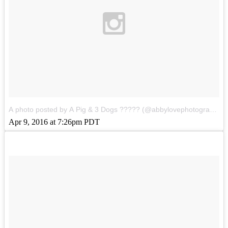
A photo posted by A Pig & 3 Dogs ????? (@abbylovephotography1)
Apr 9, 2016 at 7:26pm PDT