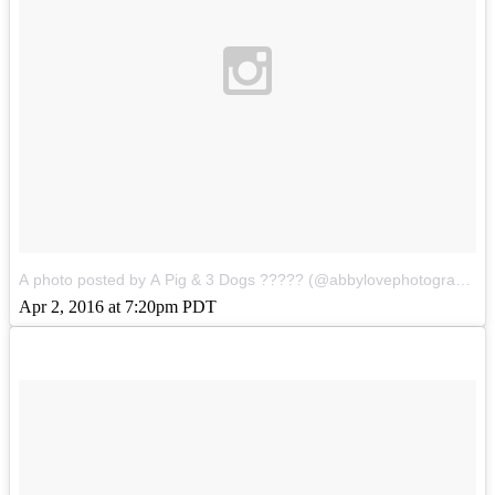
A photo posted by A Pig & 3 Dogs ????? (@abbylovephotography1)
Apr 2, 2016 at 7:20pm PDT