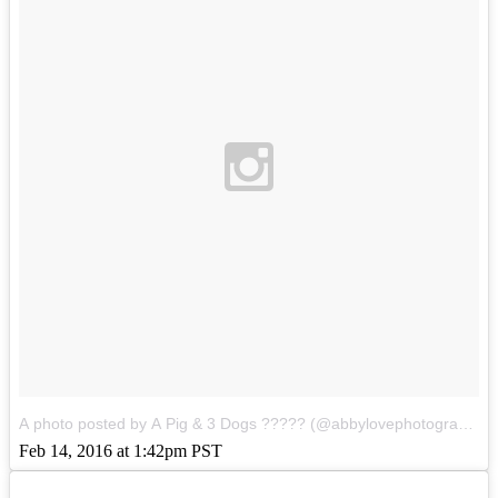
A photo posted by A Pig & 3 Dogs ????? (@abbylovephotography1)
Feb 14, 2016 at 1:42pm PST