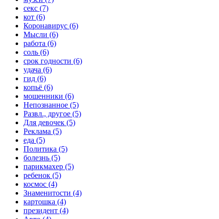
секс (7)
кот (6)
Коронавирус (6)
Мысли (6)
работа (6)
соль (6)
срок годности (6)
удача (6)
гид (6)
копьё (6)
мошенники (6)
Непознанное (5)
Развл., другое (5)
Для девочек (5)
Реклама (5)
еда (5)
Политика (5)
болезнь (5)
парикмахер (5)
ребенок (5)
космос (4)
Знаменитости (4)
картошка (4)
президент (4)