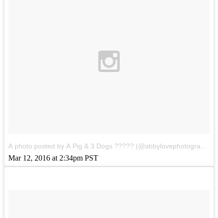
A photo posted by A Pig & 3 Dogs ????? (@abbylovephotography1)
Mar 12, 2016 at 2:34pm PST