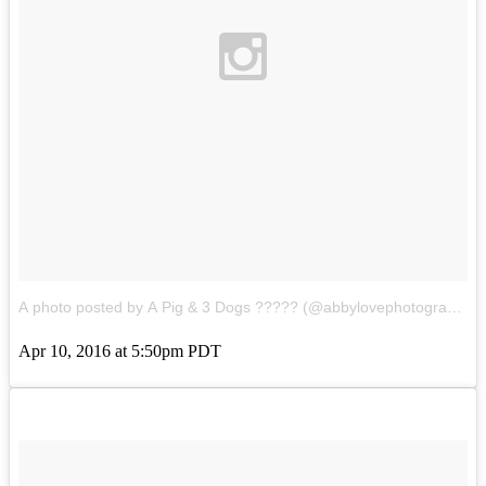
A photo posted by A Pig & 3 Dogs ????? (@abbylovephotography1)
Apr 10, 2016 at 5:50pm PDT