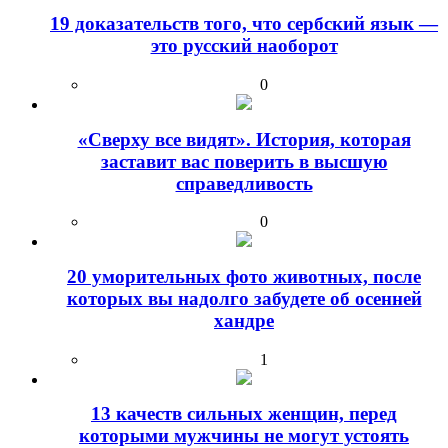
19 доказательств того, что сербский язык —
это русский наоборот
0
«Сверху все видят». История, которая
заставит вас поверить в высшую
справедливость
0
20 уморительных фото животных, после
которых вы надолго забудете об осенней
хандре
1
13 качеств сильных женщин, перед
которыми мужчины не могут устоять