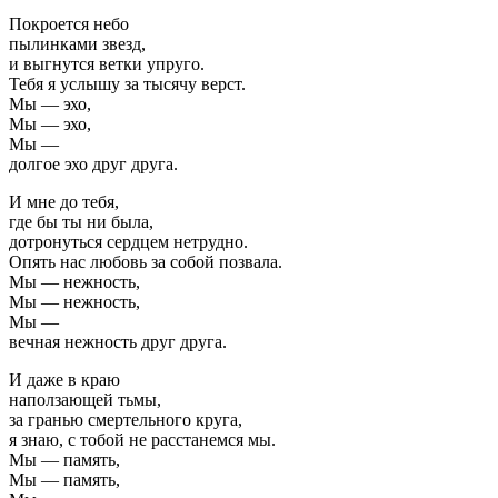
Покроется небо
пылинками звезд,
и выгнутся ветки упруго.
Тебя я услышу за тысячу верст.
Мы — эхо,
Мы — эхо,
Мы —
долгое эхо друг друга.
И мне до тебя,
где бы ты ни была,
дотронуться сердцем нетрудно.
Опять нас любовь за собой позвала.
Мы — нежность,
Мы — нежность,
Мы —
вечная нежность друг друга.
И даже в краю
наползающей тьмы,
за гранью смертельного круга,
я знаю, с тобой не расстанемся мы.
Мы — память,
Мы — память,