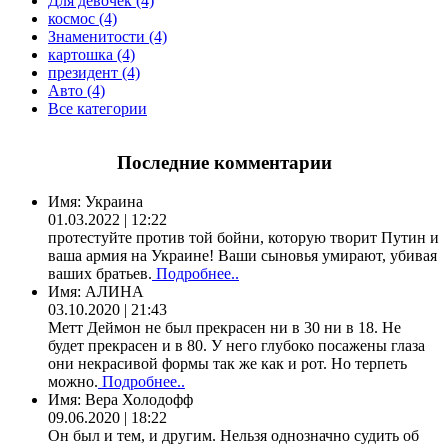
Для девочек (4)
космос (4)
Знаменитости (4)
картошка (4)
президент (4)
Авто (4)
Все категории
Последние комментарии
Имя:
Украина
01.03.2022 | 12:22
протестуйте против той бойни, которую творит Путин и
ваша армия на Украине! Ваши сыновья умирают, убивая
ваших братьев.
Подробнее..
Имя:
АЛИНА
03.10.2020 | 21:43
Метт Деймон не был прекрасен ни в 30 ни в 18. Не
будет прекрасен и в 80. У него глубоко посажены глаза
они некрасивой формы так же как и рот. Но терпеть
можно.
Подробнее..
Имя:
Вера Холодофф
09.06.2020 | 18:22
Он был и тем, и другим. Нельзя однозначно судить об