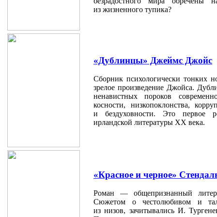
безрадостного мира обречены 
из жизненного тупика?
«Дублинцы» Джеймс Джойс
Сборник психологически тонких 
зрелое произведение Джойса. Дубл
ненавистных пороков современн
косности, низкопоклонства, корру
и бездуховности. Это первое ре
ирландской литературы XX века.
«Красное и черное» Стендал
Роман — общепризнанный литер
Сюжетом о честолюбивом и тал
из низов, зачитывались И. Тургене