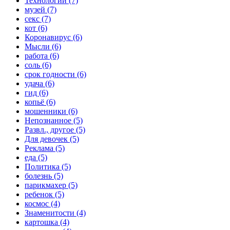
Технологии (7)
музей (7)
секс (7)
кот (6)
Коронавирус (6)
Мысли (6)
работа (6)
соль (6)
срок годности (6)
удача (6)
гид (6)
копьё (6)
мошенники (6)
Непознанное (5)
Развл., другое (5)
Для девочек (5)
Реклама (5)
еда (5)
Политика (5)
болезнь (5)
парикмахер (5)
ребенок (5)
космос (4)
Знаменитости (4)
картошка (4)