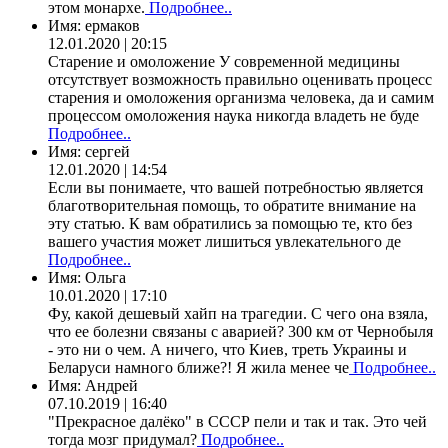
этом монархе.
Подробнее..
Имя:
ермаков
12.01.2020 | 20:15
Старение и омоложение У современной медицины
отсутствует возможность правильно оценивать процесс
старения и омоложения организма человека, да и самим
процессом омоложения наука никогда владеть не буде
Подробнее..
Имя:
сергей
12.01.2020 | 14:54
Если вы понимаете, что вашей потребностью является
благотворительная помощь, то обратите внимание на
эту статью. К вам обратились за помощью те, кто без
вашего участия может лишиться увлекательного де
Подробнее..
Имя:
Ольга
10.01.2020 | 17:10
Фу, какой дешевый хайп на трагедии. С чего она взяла,
что ее болезни связаны с аварией? 300 км от Чернобыля
- это ни о чем. А ничего, что Киев, треть Украины и
Беларуси намного ближе?! Я жила менее че
Подробнее..
Имя:
Андрей
07.10.2019 | 16:40
"Прекрасное далёко" в СССР пели и так и так. Это чей
тогда мозг придумал?
Подробнее..