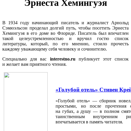
Эрнеста Хемингуэя
В 1934 году начинающий писатель и журналист Арнольд
Сэмюэльсон проделал долгий путь, чтобы посетить Эрнеста
Хемингуэя в его доме во Флориде. Писатель был впечатлен
такой целеустремленностью и вручил гостю список
литературы, который, по его мнению, стоило прочесть
каждому уважающему себя человеку и сочинителю.
Специально для вас
interestno.ru
публикует этот список
и желает вам приятного чтения.
«Голубой отель» Стивен Кре
«Голубой отель» — сборник новелл
простыми, но после прочтения 
на губах, а душу — в полном смят
таинственным внутренним ри
впечатывается в память читателя.