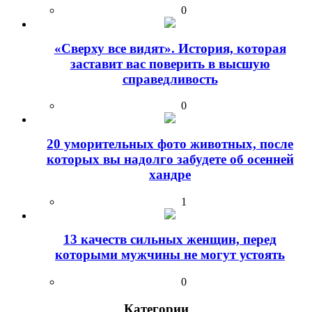
0
«Сверху все видят». История, которая
заставит вас поверить в высшую
справедливость
0
20 уморительных фото животных, после
которых вы надолго забудете об осенней
хандре
1
13 качеств сильных женщин, перед
которыми мужчины не могут устоять
0
Категории