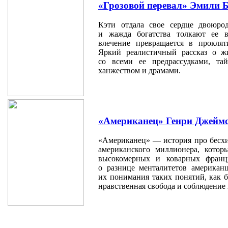
«Грозовой перевал» Эмили 
Кэти отдала свое сердце двоюро
и жажда богатства толкают ее в
влечение превращается в прокля
Яркий реалистичный рассказ о ж
со всеми ее предрассудками, та
ханжеством и драмами.
«Американец» Генри Джейм
«Американец» — история про бесхи
американского миллионера, кото
высокомерных и коварных францу
о разнице менталитетов американц
их понимания таких понятий, как б
нравственная свобода и соблюдение