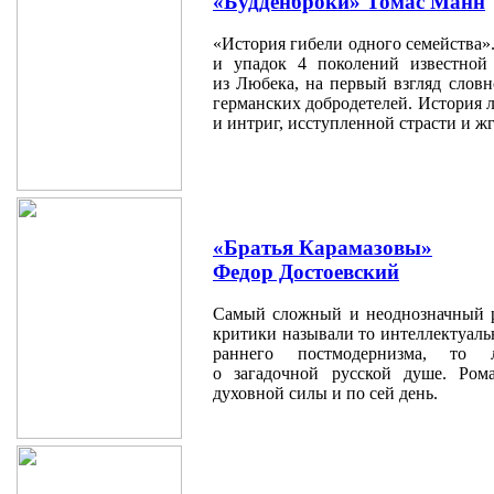
«Будденброки» Томас Манн
«История гибели одного семейства»
и упадок 4 поколений известной
из Любека, на первый взгляд слов
германских добродетелей. История 
и интриг, исступленной страсти и ж
«Братья Карамазовы»
Федор Достоевский
Самый сложный и неоднозначный р
критики называли то интеллектуаль
раннего постмодернизма, то 
о загадочной русской душе. Ром
духовной силы и по сей день.