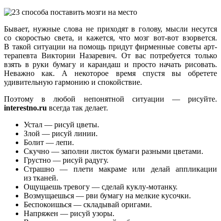
Бывает, нужные слова не приходят в голову, мысли несутся
со скоростью света, и кажется, что мозг вот-вот взорвется.
В такой ситуации на помощь придут фирменные советы арт-
терапевта Виктории Назаревич. От вас потребуется только
взять в руки бумагу и карандаш и просто начать рисовать.
Неважно как. А некоторое время спустя вы обретете
удивительную гармонию и спокойствие.
Поэтому в любой непонятной ситуации — рисуйте.
interestno.ru
всегда так делает.
Устал — рисуй цветы.
Злой — рисуй линии.
Болит — лепи.
Скучно — заполни листок бумаги разными цветами.
Грустно — рисуй радугу.
Страшно — плети макраме или делай аппликации
из тканей.
Ощущаешь тревогу — сделай куклу-мотанку.
Возмущаешься — рви бумагу на мелкие кусочки.
Беспокоишься — складывай оригами.
Напряжен — рисуй узоры.