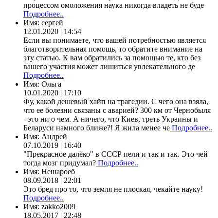
процессом омоложения наука никогда владеть не буде
Подробнее..
Имя:
сергей
12.01.2020 | 14:54
Если вы понимаете, что вашей потребностью является
благотворительная помощь, то обратите внимание на
эту статью. К вам обратились за помощью те, кто без
вашего участия может лишиться увлекательного де
Подробнее..
Имя:
Ольга
10.01.2020 | 17:10
Фу, какой дешевый хайп на трагедии. С чего она взяла,
что ее болезни связаны с аварией? 300 км от Чернобыля
- это ни о чем. А ничего, что Киев, треть Украины и
Беларуси намного ближе?! Я жила менее че
Подробнее..
Имя:
Андрей
07.10.2019 | 16:40
"Прекрасное далёко" в СССР пели и так и так. Это чей
тогда мозг придумал?
Подробнее..
Имя:
Нешароеб
08.09.2018 | 22:01
Это бред про то, что земля не плоская, чекайте науку!
Подробнее..
Имя:
zakko2009
18.05.2017 | 22:48