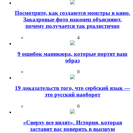
Посмотрите, как создаются монстры в кино.
Закадровые фото наконец объясняют,
почему получается так реалистично
4
9 ошибок маникюра, которые портят ваш
образ
0
19 доказательств того, что сербский язык —
это русский наоборот
0
«Сверху все видят». История, которая
заставит вас поверить в высшую