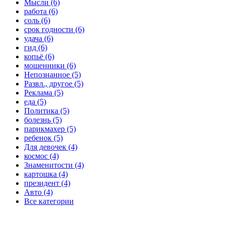
Мысли (6)
работа (6)
соль (6)
срок годности (6)
удача (6)
гид (6)
копьё (6)
мошенники (6)
Непознанное (5)
Развл., другое (5)
Реклама (5)
еда (5)
Политика (5)
болезнь (5)
парикмахер (5)
ребенок (5)
Для девочек (4)
космос (4)
Знаменитости (4)
картошка (4)
президент (4)
Авто (4)
Все категории