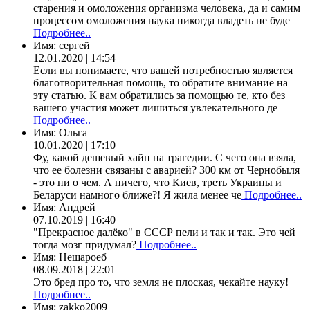
старения и омоложения организма человека, да и самим
процессом омоложения наука никогда владеть не буде
Подробнее..
Имя:
сергей
12.01.2020 | 14:54
Если вы понимаете, что вашей потребностью является
благотворительная помощь, то обратите внимание на
эту статью. К вам обратились за помощью те, кто без
вашего участия может лишиться увлекательного де
Подробнее..
Имя:
Ольга
10.01.2020 | 17:10
Фу, какой дешевый хайп на трагедии. С чего она взяла,
что ее болезни связаны с аварией? 300 км от Чернобыля
- это ни о чем. А ничего, что Киев, треть Украины и
Беларуси намного ближе?! Я жила менее че
Подробнее..
Имя:
Андрей
07.10.2019 | 16:40
"Прекрасное далёко" в СССР пели и так и так. Это чей
тогда мозг придумал?
Подробнее..
Имя:
Нешароеб
08.09.2018 | 22:01
Это бред про то, что земля не плоская, чекайте науку!
Подробнее..
Имя:
zakko2009