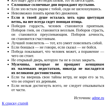
Кто ищет друга без недостатков, тот остается один.
Сплошные солнечные дни порождают пустыню.
Если зло встало рядом с тобой, сиди не шелохнувшись.
Невозможно понять время без движения.
Если в твоей душе осталась хоть одна цветущая
ветвь, на нее всегда сядет поющая птица.
Победив гордость, человек становится приятным.
Поборов гнев, он становится веселым. Поборов страсть,
он становится преуспевающим. Поборов алчность,
он становится счастливым.
Лучший повелитель — тот, кто умеет повелевать собой.
Если боишься — не говори, если сказал — не бойся.
Победа показывает, что человек может, а поражение —
чего он стоит.
Не открывай дверь, которую ты не в силах закрыть.
Мужчины, которые не прощают женщинам
их маленьких недостатков, никогда не насладятся
их великими достоинствами.
Если ты вверишь свои тайны ветру, не кори его за то,
что он откроет их деревьям.
Если нельзя достигнуть всего, не следует отказываться
от части.
Источник:
adme.ru
К списку статей