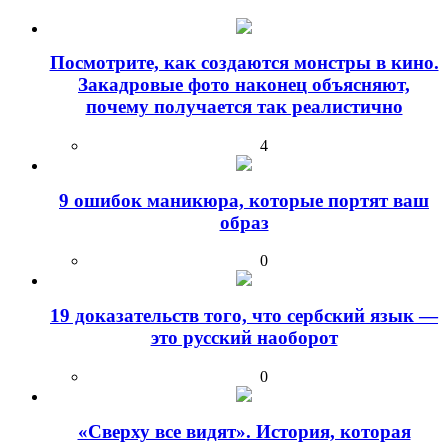
Посмотрите, как создаются монстры в кино.
Закадровые фото наконец объясняют,
почему получается так реалистично
4
9 ошибок маникюра, которые портят ваш
образ
0
19 доказательств того, что сербский язык —
это русский наоборот
0
«Сверху все видят». История, которая