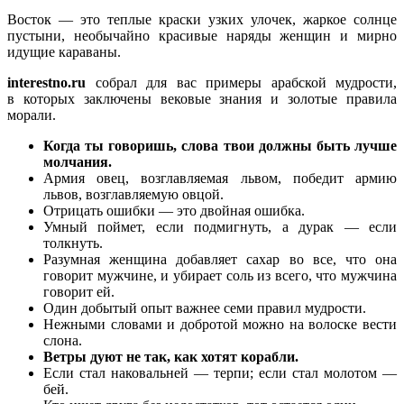
Восток — это теплые краски узких улочек, жаркое солнце
пустыни, необычайно красивые наряды женщин и мирно
идущие караваны.
interestno.ru
собрал для вас примеры арабской мудрости,
в которых заключены вековые знания и золотые правила
морали.
Когда ты говоришь, слова твои должны быть лучше
молчания.
Армия овец, возглавляемая львом, победит армию
львов, возглавляемую овцой.
Отрицать ошибки — это двойная ошибка.
Умный поймет, если подмигнуть, а дурак — если
толкнуть.
Разумная женщина добавляет сахар во все, что она
говорит мужчине, и убирает соль из всего, что мужчина
говорит ей.
Один добытый опыт важнее семи правил мудрости.
Нежными словами и добротой можно на волоске вести
слона.
Ветры дуют не так, как хотят корабли.
Если стал наковальней — терпи; если стал молотом —
бей.