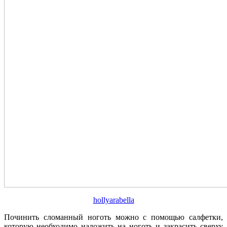
hollyarabella
Починить сломанный ноготь можно с помощью салфетки,
которую необходимо наложить на ноготь и закрасить сверху