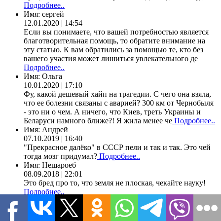
Подробнее..
Имя:
сергей
12.01.2020 | 14:54
Если вы понимаете, что вашей потребностью является
благотворительная помощь, то обратите внимание на
эту статью. К вам обратились за помощью те, кто без
вашего участия может лишиться увлекательного де
Подробнее..
Имя:
Ольга
10.01.2020 | 17:10
Фу, какой дешевый хайп на трагедии. С чего она взяла,
что ее болезни связаны с аварией? 300 км от Чернобыля
- это ни о чем. А ничего, что Киев, треть Украины и
Беларуси намного ближе?! Я жила менее че
Подробнее..
Имя:
Андрей
07.10.2019 | 16:40
"Прекрасное далёко" в СССР пели и так и так. Это чей
тогда мозг придумал?
Подробнее..
Имя:
Нешароеб
08.09.2018 | 22:01
Это бред про то, что земля не плоская, чекайте науку!
Подробнее..
Имя:
zakko2009
18.05.2017 | 22:48
В.Шебзухов "Притча о двух волках" читает автор