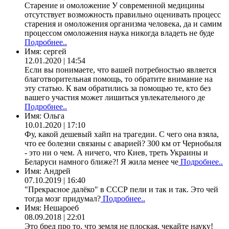
Старение и омоложение У современной медицины
отсутствует возможность правильно оценивать процесс
старения и омоложения организма человека, да и самим
процессом омоложения наука никогда владеть не буде
Подробнее..
Имя:
сергей
12.01.2020 | 14:54
Если вы понимаете, что вашей потребностью является
благотворительная помощь, то обратите внимание на
эту статью. К вам обратились за помощью те, кто без
вашего участия может лишиться увлекательного де
Подробнее..
Имя:
Ольга
10.01.2020 | 17:10
Фу, какой дешевый хайп на трагедии. С чего она взяла,
что ее болезни связаны с аварией? 300 км от Чернобыля
- это ни о чем. А ничего, что Киев, треть Украины и
Беларуси намного ближе?! Я жила менее че
Подробнее..
Имя:
Андрей
07.10.2019 | 16:40
"Прекрасное далёко" в СССР пели и так и так. Это чей
тогда мозг придумал?
Подробнее..
Имя:
Нешароеб
08.09.2018 | 22:01
Это бред про то, что земля не плоская, чекайте науку!