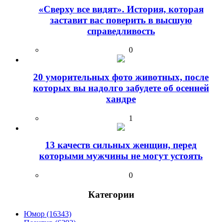
«Сверху все видят». История, которая
заставит вас поверить в высшую
справедливость
0
20 уморительных фото животных, после
которых вы надолго забудете об осенней
хандре
1
13 качеств сильных женщин, перед
которыми мужчины не могут устоять
0
Категории
Юмор (16343)