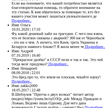
Если вы понимаете, что вашей потребностью является
благотворительная помощь, то обратите внимание на
эту статью. К вам обратились за помощью те, кто без
вашего участия может лишиться увлекательного де
Подробнее..
Имя:
Ольга
10.01.2020 | 17:10
Фу, какой дешевый хайп на трагедии. С чего она взяла,
что ее болезни связаны с аварией? 300 км от Чернобыля
- это ни о чем. А ничего, что Киев, треть Украины и
Беларуси намного ближе?! Я жила менее че
Подробнее..
Имя:
Андрей
07.10.2019 | 16:40
"Прекрасное далёко" в СССР пели и так и так. Это чей
тогда мозг придумал?
Подробнее..
Имя:
Нешароеб
08.09.2018 | 22:01
Это бред про то, что земля не плоская, чекайте науку!
Подробнее..
Имя:
zakko2009
18.05.2017 | 22:48
В.Шебзухов "Притча о двух волках" читает автор
(видео) https://youtu.be/oyO3Qr_ai4c Между Правдою и
Ложью, Ведомо лишь Одному, Для чего дана
возможность Сделать выбор – самому! Инд
Подробнее..