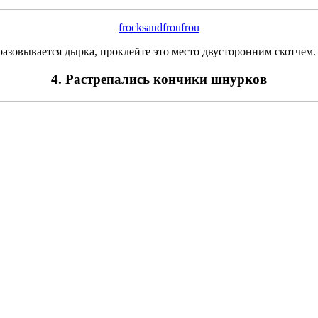
frocksandfroufrou
разовывается дырка, проклейте это место двусторонним скотчем.
4. Растрепались кончики шнурков