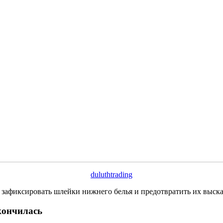
duluthtrading
т зафиксировать шлейки нижнего белья и предотвратить их выск
акончилась