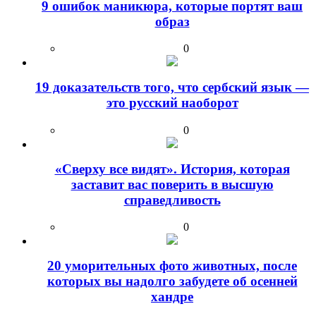
9 ошибок маникюра, которые портят ваш
образ
0
19 доказательств того, что сербский язык —
это русский наоборот
0
«Сверху все видят». История, которая
заставит вас поверить в высшую
справедливость
0
20 уморительных фото животных, после
которых вы надолго забудете об осенней
хандре