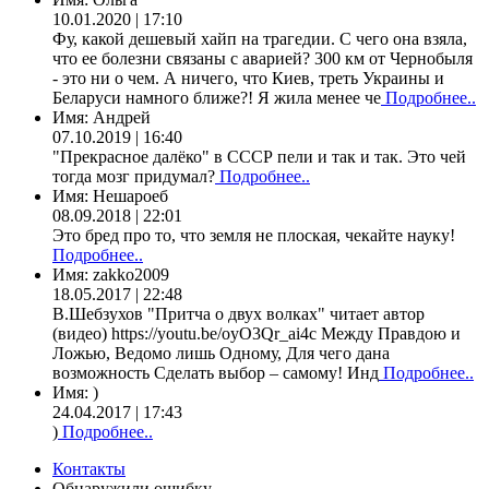
10.01.2020 | 17:10
Фу, какой дешевый хайп на трагедии. С чего она взяла,
что ее болезни связаны с аварией? 300 км от Чернобыля
- это ни о чем. А ничего, что Киев, треть Украины и
Беларуси намного ближе?! Я жила менее че
Подробнее..
Имя:
Андрей
07.10.2019 | 16:40
"Прекрасное далёко" в СССР пели и так и так. Это чей
тогда мозг придумал?
Подробнее..
Имя:
Нешароеб
08.09.2018 | 22:01
Это бред про то, что земля не плоская, чекайте науку!
Подробнее..
Имя:
zakko2009
18.05.2017 | 22:48
В.Шебзухов "Притча о двух волках" читает автор
(видео) https://youtu.be/oyO3Qr_ai4c Между Правдою и
Ложью, Ведомо лишь Одному, Для чего дана
возможность Сделать выбор – самому! Инд
Подробнее..
Имя:
)
24.04.2017 | 17:43
)
Подробнее..
Контакты
Обнаружили ошибку