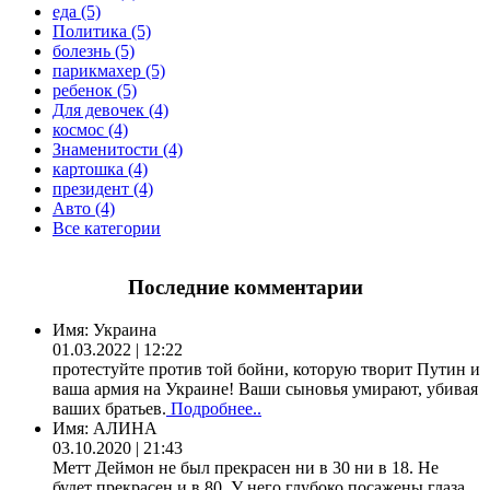
еда (5)
Политика (5)
болезнь (5)
парикмахер (5)
ребенок (5)
Для девочек (4)
космос (4)
Знаменитости (4)
картошка (4)
президент (4)
Авто (4)
Все категории
Последние комментарии
Имя:
Украина
01.03.2022 | 12:22
протестуйте против той бойни, которую творит Путин и
ваша армия на Украине! Ваши сыновья умирают, убивая
ваших братьев.
Подробнее..
Имя:
АЛИНА
03.10.2020 | 21:43
Метт Деймон не был прекрасен ни в 30 ни в 18. Не
будет прекрасен и в 80. У него глубоко посажены глаза