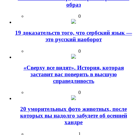
образ
0
19 доказательств того, что сербский язык —
это русский наоборот
0
«Сверху все видят». История, которая
заставит вас поверить в высшую
справедливость
0
20 уморительных фото животных, после
которых вы надолго забудете об осенней
хандре
1