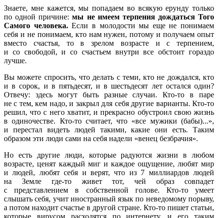
Знаете, мне кажется, мы попадаем во всякую ерунду только
по одной причине:
мы не имеем терпения дождаться Того
Самого человека.
Если в молодости мы еще не понимаем
себя и не понимаем, кто нам нужен, потому и получаем опыт
вместо счастья, то в зрелом возрасте и с терпением,
и со свободой, и со счастьем внутри все обстоит гораздо
лучше.
Вы можете спросить, что делать с теми, кто не дождался, кто
и в сорок, и в пятьдесят, и в шестьдесят лет остался один?
Отвечу: здесь могут быть разные случаи. Кто-то в паре
не с тем, кем надо, и закрыл для себя другие варианты. Кто-то
решил, что с него хватит, и прекрасно обустроил свою жизнь
в одиночестве. Кто-то считает, что «все мужики (бабы)...»,
и перестал видеть людей такими, какие они есть. Таким
образом эти люди сами на себя надели «венец безбрачия».
Но есть другие люди, которые радуются жизни в любом
возрасте, ценят каждый миг и каждое ощущение, любят мир
и людей, любят себя и верят, что из 7 миллиардов людей
на Земле где-то живет тот, чей образ совпадет
с представлением в собственной голове. Кто-то умеет
слышать себя, учит иностранный язык по неведомому порыву,
а потом находит счастье в другой стране. Кто-то пишет статьи,
которые вирусом расходятся по интернету, и его таким