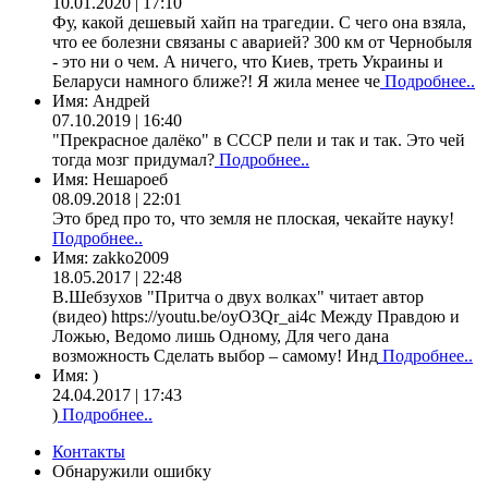
10.01.2020 | 17:10
Фу, какой дешевый хайп на трагедии. С чего она взяла,
что ее болезни связаны с аварией? 300 км от Чернобыля
- это ни о чем. А ничего, что Киев, треть Украины и
Беларуси намного ближе?! Я жила менее че
Подробнее..
Имя:
Андрей
07.10.2019 | 16:40
"Прекрасное далёко" в СССР пели и так и так. Это чей
тогда мозг придумал?
Подробнее..
Имя:
Нешароеб
08.09.2018 | 22:01
Это бред про то, что земля не плоская, чекайте науку!
Подробнее..
Имя:
zakko2009
18.05.2017 | 22:48
В.Шебзухов "Притча о двух волках" читает автор
(видео) https://youtu.be/oyO3Qr_ai4c Между Правдою и
Ложью, Ведомо лишь Одному, Для чего дана
возможность Сделать выбор – самому! Инд
Подробнее..
Имя:
)
24.04.2017 | 17:43
)
Подробнее..
Контакты
Обнаружили ошибку