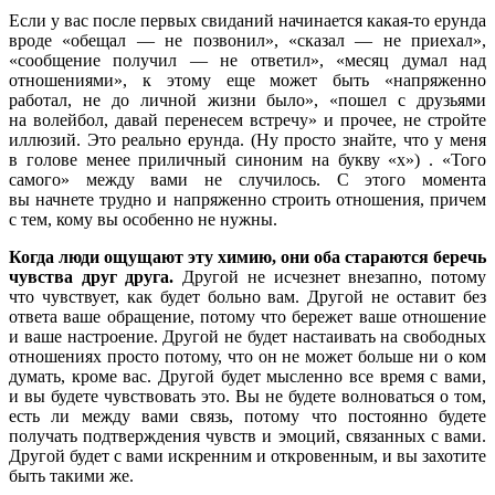
Если у вас после первых свиданий начинается какая-то ерунда
вроде «обещал — не позвонил», «сказал — не приехал»,
«сообщение получил — не ответил», «месяц думал над
отношениями», к этому еще может быть «напряженно
работал, не до личной жизни было», «пошел с друзьями
на волейбол, давай перенесем встречу» и прочее, не стройте
иллюзий. Это реально ерунда. (Ну просто знайте, что у меня
в голове менее приличный синоним на букву «х») . «Того
самого» между вами не случилось. С этого момента
вы начнете трудно и напряженно строить отношения, причем
с тем, кому вы особенно не нужны.
Когда люди ощущают эту химию, они оба стараются беречь
чувства друг друга.
Другой не исчезнет внезапно, потому
что чувствует, как будет больно вам. Другой не оставит без
ответа ваше обращение, потому что бережет ваше отношение
и ваше настроение. Другой не будет настаивать на свободных
отношениях просто потому, что он не может больше ни о ком
думать, кроме вас. Другой будет мысленно все время с вами,
и вы будете чувствовать это. Вы не будете волноваться о том,
есть ли между вами связь, потому что постоянно будете
получать подтверждения чувств и эмоций, связанных с вами.
Другой будет с вами искренним и откровенным, и вы захотите
быть такими же.