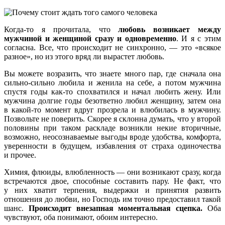
Когда-то я прочитала, что
любовь возникает между
мужчиной и женщиной сразу и одновременно
. И я с этим
согласна. Все, что происходит не синхронно, — это «всякое
разное», но из этого вряд ли вырастет любовь.
Вы можете возразить, что знаете много пар, где сначала она
сильно-сильно любила и женила на себе, а потом мужчина
спустя годы как-то спохватился и начал любить жену. Или
мужчина долгие годы безответно любил женщину, затем она
в какой-то момент вдруг прозрела и влюбилась в мужчину.
Позвольте не поверить. Скорее я склонна думать, что у второй
половины при таком раскладе возникли некие вторичные,
возможно, неосознаваемые выгоды вроде удобства, комфорта,
уверенности в будущем, избавления от страха одиночества
и прочее.
Химия, флюиды, влюбленность — они возникают сразу, когда
встречаются двое, способные составить пару. Не факт, что
у них хватит терпения, выдержки и принятия развить
отношения до любви, но Господь им точно предоставил такой
шанс.
Происходит внезапная моментальная сцепка.
Оба
чувствуют, оба понимают, обоим интересно.