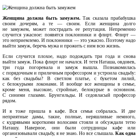
Женщина должна быть замужем.
Так сказала прабабушка
своим дочерям, а те — своим. Если женщина долго
не замужем, может пострадать ее репутация. Непременно
случится ужасное: появятся поклонники и флирт. Флирт —
это неприемлемо. И поклонники — это ужасно. Поэтому надо
выйти замуж, беречь мужа и прожить с ним всю жизнь.
Если случится плохое, надо подождать три года и снова
выйти замуж. Пока флирт не начался. И тетя Наташа, овдовев,
три года погоревала и замуж вышла. Познакомилась
с порядочным и приличным профессором и устроила свадьбу:
как без свадьбы? В светлом платье, с букетом лилий,
с белокурыми локонами. И вообще все женщины в семье,
кроме меня, высокие, стройные, белокурые в основном.
С синими глазами. Брунгильды. И седовласый профессор
рядом.
И я тоже пришла в кафе. Вся семья собралась. И две
неприятные дамы, такие, полные, неряшливые немного,
с кудрявыми короткими волосами стояли и обсуждали тетю
Наташу. Наверное, они были сотрудницы кафе или
организовывали свадьбу, я не знаю. Но все слышала.
Как одна