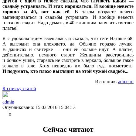
другой с ядом в голосе сказала, что глупость какая —
свадьбу устраивать. И этак наряжаться.
И вообще невесте
хорошо за 40, вот как ей
. В таком возрасте нечего
выпендриваться и свадьбы устраивать. И вообще невеста
плохо выглядит. Надо думать, в 40 с лишним напялить светлое
платье!
Я с удовольствием вмешалась и сказала, что тете Наташе 68.
А выглядит она плоховато, да. Обычно гораздо лучше.
В джинсах и свитерке — они ей больше идут. А платье,
действительно, немного старит. Женщины расстроились
и бочком ушли, стараясь не смотреть в зеркало, большое такое
зеркало в зале. Хотя невредно им было туда посмотреть.
И подумать, кто плохо выглядит на этой чужой свадьбе...
Источник:
adme.ru
К списку статей
admin
Опубликовано: 15.03.2016 15:04:13
0
Сейчас читают