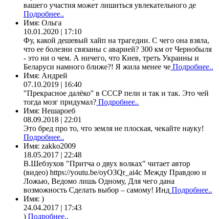
вашего участия может лишиться увлекательного де
Подробнее..
Имя:
Ольга
10.01.2020 | 17:10
Фу, какой дешевый хайп на трагедии. С чего она взяла,
что ее болезни связаны с аварией? 300 км от Чернобыля
- это ни о чем. А ничего, что Киев, треть Украины и
Беларуси намного ближе?! Я жила менее че
Подробнее..
Имя:
Андрей
07.10.2019 | 16:40
"Прекрасное далёко" в СССР пели и так и так. Это чей
тогда мозг придумал?
Подробнее..
Имя:
Нешароеб
08.09.2018 | 22:01
Это бред про то, что земля не плоская, чекайте науку!
Подробнее..
Имя:
zakko2009
18.05.2017 | 22:48
В.Шебзухов "Притча о двух волках" читает автор
(видео) https://youtu.be/oyO3Qr_ai4c Между Правдою и
Ложью, Ведомо лишь Одному, Для чего дана
возможность Сделать выбор – самому! Инд
Подробнее..
Имя:
)
24.04.2017 | 17:43
)
Подробнее..