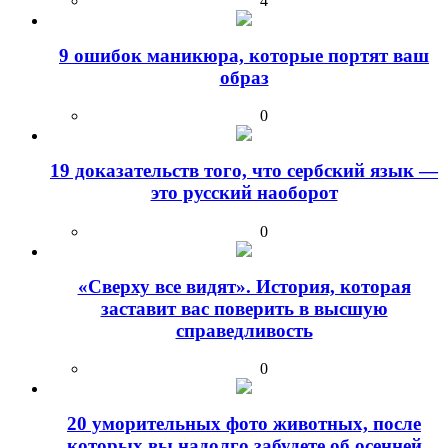
4
9 ошибок маникюра, которые портят ваш
образ
0
19 доказательств того, что сербский язык —
это русский наоборот
0
«Сверху все видят». История, которая
заставит вас поверить в высшую
справедливость
0
20 уморительных фото животных, после
которых вы надолго забудете об осенней