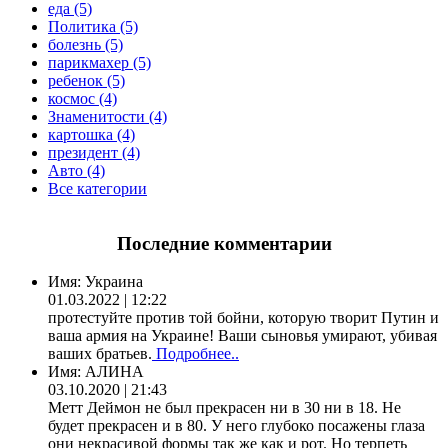
еда (5)
Политика (5)
болезнь (5)
парикмахер (5)
ребенок (5)
космос (4)
Знаменитости (4)
картошка (4)
президент (4)
Авто (4)
Все категории
Последние комментарии
Имя:
Украина
01.03.2022 | 12:22
протестуйте против той бойни, которую творит Путин и
ваша армия на Украине! Ваши сыновья умирают, убивая
ваших братьев.
Подробнее..
Имя:
АЛИНА
03.10.2020 | 21:43
Метт Деймон не был прекрасен ни в 30 ни в 18. Не
будет прекрасен и в 80. У него глубоко посажены глаза
они некрасивой формы так же как и рот. Но терпеть