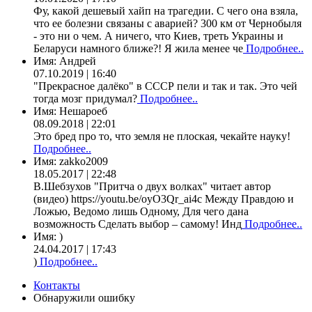
Фу, какой дешевый хайп на трагедии. С чего она взяла,
что ее болезни связаны с аварией? 300 км от Чернобыля
- это ни о чем. А ничего, что Киев, треть Украины и
Беларуси намного ближе?! Я жила менее че
Подробнее..
Имя:
Андрей
07.10.2019 | 16:40
"Прекрасное далёко" в СССР пели и так и так. Это чей
тогда мозг придумал?
Подробнее..
Имя:
Нешароеб
08.09.2018 | 22:01
Это бред про то, что земля не плоская, чекайте науку!
Подробнее..
Имя:
zakko2009
18.05.2017 | 22:48
В.Шебзухов "Притча о двух волках" читает автор
(видео) https://youtu.be/oyO3Qr_ai4c Между Правдою и
Ложью, Ведомо лишь Одному, Для чего дана
возможность Сделать выбор – самому! Инд
Подробнее..
Имя:
)
24.04.2017 | 17:43
)
Подробнее..
Контакты
Обнаружили ошибку