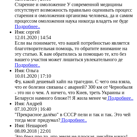
Старение и омоложение У современной медицины
отсутствует возможность правильно оценивать процесс
старения и омоложения организма человека, да и самим
процессом омоложения наука никогда владеть не буде
Подробнее..
Имя:
сергей
12.01.2020 | 14:54
Если вы понимаете, что вашей потребностью является
благотворительная помощь, то обратите внимание на
эту статью. К вам обратились за помощью те, кто без
вашего участия может лишиться увлекательного де
Подробнее..
Имя:
Ольга
10.01.2020 | 17:10
Фу, какой дешевый хайп на трагедии. С чего она взяла,
что ее болезни связаны с аварией? 300 км от Чернобыля
- это ни о чем. А ничего, что Киев, треть Украины и
Беларуси намного ближе?! Я жила менее че
Подробнее..
Имя:
Андрей
07.10.2019 | 16:40
"Прекрасное далёко" в СССР пели и так и так. Это чей
тогда мозг придумал?
Подробнее..
Имя:
Нешароеб
08.09.2018 | 22:01
Это бред про то, что земля не плоская, чекайте науку!