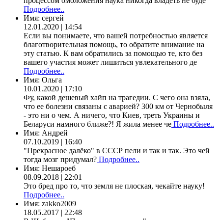
процессом омоложения наука никогда владеть не буде
Подробнее..
Имя:
сергей
12.01.2020 | 14:54
Если вы понимаете, что вашей потребностью является
благотворительная помощь, то обратите внимание на
эту статью. К вам обратились за помощью те, кто без
вашего участия может лишиться увлекательного де
Подробнее..
Имя:
Ольга
10.01.2020 | 17:10
Фу, какой дешевый хайп на трагедии. С чего она взяла,
что ее болезни связаны с аварией? 300 км от Чернобыля
- это ни о чем. А ничего, что Киев, треть Украины и
Беларуси намного ближе?! Я жила менее че
Подробнее..
Имя:
Андрей
07.10.2019 | 16:40
"Прекрасное далёко" в СССР пели и так и так. Это чей
тогда мозг придумал?
Подробнее..
Имя:
Нешароеб
08.09.2018 | 22:01
Это бред про то, что земля не плоская, чекайте науку!
Подробнее..
Имя:
zakko2009
18.05.2017 | 22:48