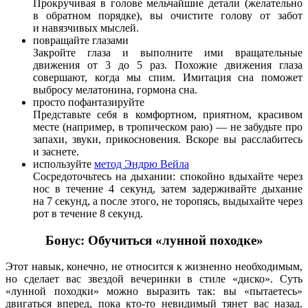
Прокручивая в голове мельчайшие детали (желательно
в обратном порядке), вы очистите голову от забот
и навязчивых мыслей.
повращайте глазами
Закройте глаза и выполните ими вращательные
движения от 3 до 5 раз. Похожие движения глаза
совершают, когда мы спим. Имитация сна поможет
выбросу мелатонина, гормона сна.
просто пофантазируйте
Представьте себя в комфортном, приятном, красивом
месте (например, в тропическом раю) — не забудьте про
запахи, звуки, прикосновения. Вскоре вы расслабитесь
и заснете.
используйте
метод Эндрю Вейла
Сосредоточьтесь на дыхании: спокойно вдыхайте через
нос в течение 4 секунд, затем задерживайте дыхание
на 7 секунд, а после этого, не торопясь, выдыхайте через
рот в течение 8 секунд.
Бонус: Обучиться «лунной походке»
Этот навык, конечно, не относится к жизненно необходимым,
но сделает вас звездой вечеринки в стиле «диско». Суть
«лунной походки» можно выразить так: вы «пытаетесь»
двигаться вперед, пока кто-то невидимый тянет вас назад.